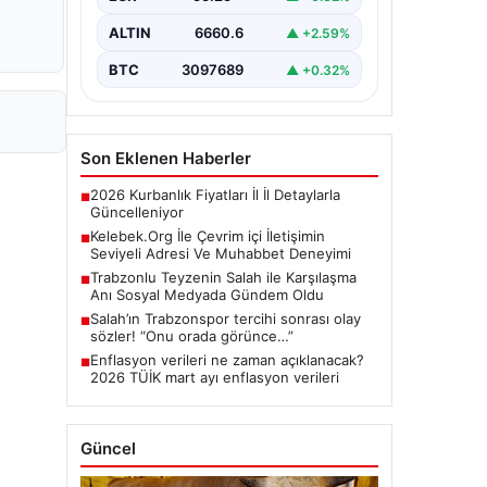
etmektedir. Halen…
ALTIN
6660.6
▲ +2.59%
BTC
3097689
▲ +0.32%
Son Eklenen Haberler
2026 Kurbanlık Fiyatları İl İl Detaylarla
■
Güncelleniyor
Kelebek.Org İle Çevrim içi İletişimin
■
Seviyeli Adresi Ve Muhabbet Deneyimi
Trabzonlu Teyzenin Salah ile Karşılaşma
■
Anı Sosyal Medyada Gündem Oldu
Salah’ın Trabzonspor tercihi sonrası olay
■
sözler! “Onu orada görünce…”
Enflasyon verileri ne zaman açıklanacak?
■
2026 TÜİK mart ayı enflasyon verileri
Güncel