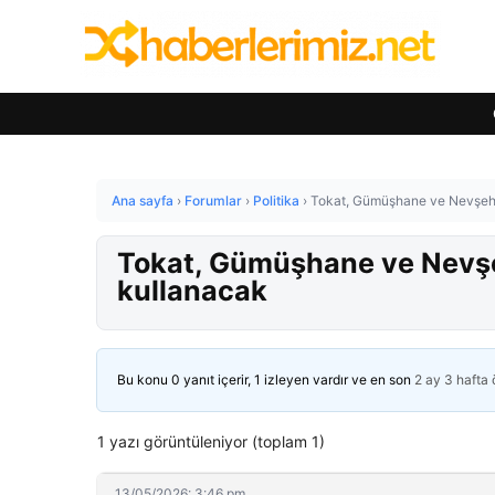
Ana sayfa
›
Forumlar
›
Politika
›
Tokat, Gümüşhane ve Nevşehir’
Tokat, Gümüşhane ve Nevşehi
kullanacak
Bu konu 0 yanıt içerir, 1 izleyen vardır ve en son
2 ay 3 hafta
1 yazı görüntüleniyor (toplam 1)
13/05/2026: 3:46 pm