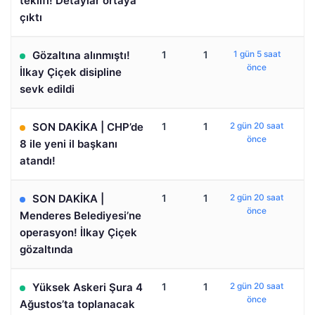
teklifi! Detaylar ortaya
çıktı
Gözaltına alınmıştı!
1
1
1 gün 5 saat
önce
İlkay Çiçek disipline
sevk edildi
SON DAKİKA | CHP’de
1
1
2 gün 20 saat
önce
8 ile yeni il başkanı
atandı!
SON DAKİKA |
1
1
2 gün 20 saat
önce
Menderes Belediyesi’ne
operasyon! İlkay Çiçek
gözaltında
Yüksek Askeri Şura 4
1
1
2 gün 20 saat
önce
Ağustos’ta toplanacak