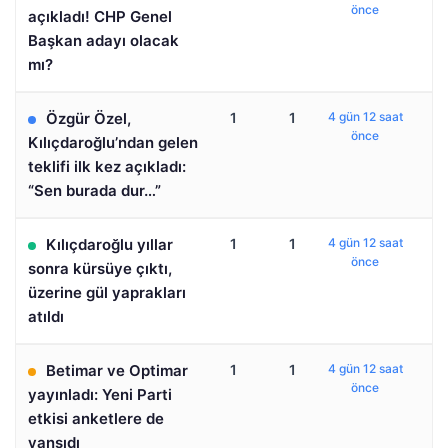
önce
açıkladı! CHP Genel
Başkan adayı olacak
mı?
Özgür Özel,
1
1
4 gün 12 saat
önce
Kılıçdaroğlu’ndan gelen
teklifi ilk kez açıkladı:
“Sen burada dur…”
Kılıçdaroğlu yıllar
1
1
4 gün 12 saat
önce
sonra kürsüye çıktı,
üzerine gül yaprakları
atıldı
Betimar ve Optimar
1
1
4 gün 12 saat
önce
yayınladı: Yeni Parti
etkisi anketlere de
yansıdı