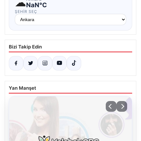
☁
NaN°C
ŞEHIR SEÇ
Bizi Takip Edin
Yan Manşet