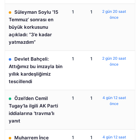
Süleyman Soylu ’15
1
1
2 gün 20 saat
önce
Temmuz’ sonrası en
büyük korkusunu
açıkladı: “3’e kadar
yatmazdım”
Devlet Bahçeli:
1
1
2 gün 20 saat
önce
Attığımız bu imzayla bin
yıllık kardeşliğimiz
tescillendi
Özel’den Cemil
1
1
4 gün 12 saat
önce
Tugay’la ilgili AK Parti
iddialarına ‘travma’lı
yanıt
Muharrem İnce
1
1
4 gün 12 saat