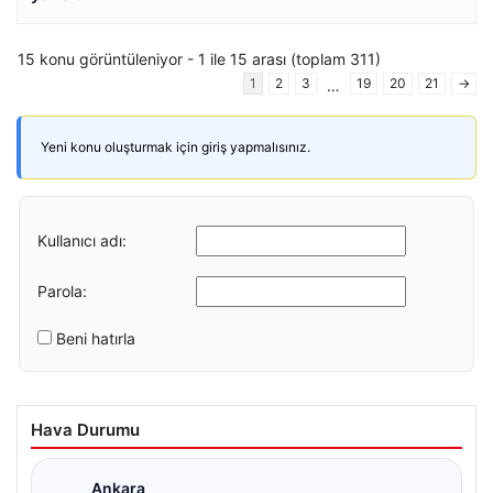
15 konu görüntüleniyor - 1 ile 15 arası (toplam 311)
1
2
3
19
20
21
→
…
Yeni konu oluşturmak için giriş yapmalısınız.
Kullanıcı adı:
Parola:
Beni hatırla
Hava Durumu
Ankara