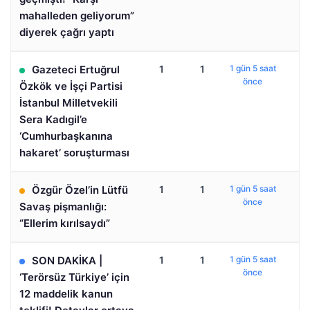
mahalleden geliyorum”
diyerek çağrı yaptı
Gazeteci Ertuğrul
1
1
1 gün 5 saat
önce
Özkök ve İşçi Partisi
İstanbul Milletvekili
Sera Kadıgil’e
‘Cumhurbaşkanına
hakaret’ soruşturması
Özgür Özel’in Lütfü
1
1
1 gün 5 saat
önce
Savaş pişmanlığı:
“Ellerim kırılsaydı”
SON DAKİKA |
1
1
1 gün 5 saat
önce
‘Terörsüz Türkiye’ için
12 maddelik kanun