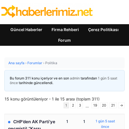
Güncel Haberler
Firma Rehberi
Çerez Politikası
Forum
Ana sayfa
›
Forumlar
›
Politika
Bu forum 311 konu içeriyor ve en son
admin
tarafından
1 gün 5 saat
önce
tarihinde güncellendi.
15 konu görüntüleniyor - 1 ile 15 arası (toplam 311)
1
2
3
19
20
21
→
…
CHP’den AK Parti’ye
1
1
1 gün 5 saat
önce
geçmişti! “Karşı