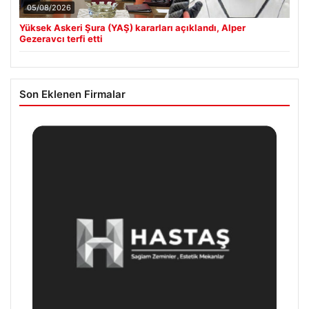
05/08/2026
Yüksek Askeri Şura (YAŞ) kararları açıklandı, Alper
Gezeravcı terfi etti
Son Eklenen Firmalar