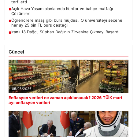
terfi etti
Açık Hava Yaşam alanlarında Konfor ve bahçe mutfağı
■
Çözümleri
Öğrencilere maaş gibi burs müjdesi. O üniversiteyi seçene
■
her ay 25 bin TL burs desteği
İranlı 13 Dağcı, Süphan Dağı’nın Zirvesine Çıkmayı Başardı
■
Güncel
05/08/2026
Enflasyon verileri ne zaman açıklanacak? 2026 TÜİK mart
ayı enflasyon verileri