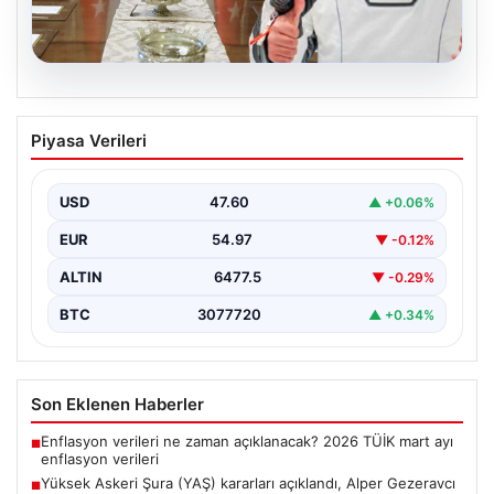
05.08.2026
Yüksek Askeri Şura (YAŞ) kararları
Piyasa Verileri
açıklandı, Alper Gezeravcı terfi etti
USD
47.60
▲ +0.06%
EUR
54.97
▼ -0.12%
ALTIN
6477.5
▼ -0.29%
BTC
3077720
▲ +0.34%
Son Eklenen Haberler
Enflasyon verileri ne zaman açıklanacak? 2026 TÜİK mart ayı
■
enflasyon verileri
Yüksek Askeri Şura (YAŞ) kararları açıklandı, Alper Gezeravcı
■