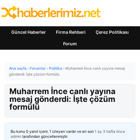
Güncel Haberler
Firma Rehberi
Çerez Politikası
Forum
Ana sayfa
›
Forumlar
›
Politika
›
Muharrem İnce canlı yayına mesaj
gönderdi: İşte çözüm formülü
Muharrem İnce canlı yayına
mesaj gönderdi: İşte çözüm
formülü
Bu konu 0 yanıt içerir, 1 izleyen vardır ve en son
1 ay 3 hafta önce
admin
tarafından güncellenmiştir.