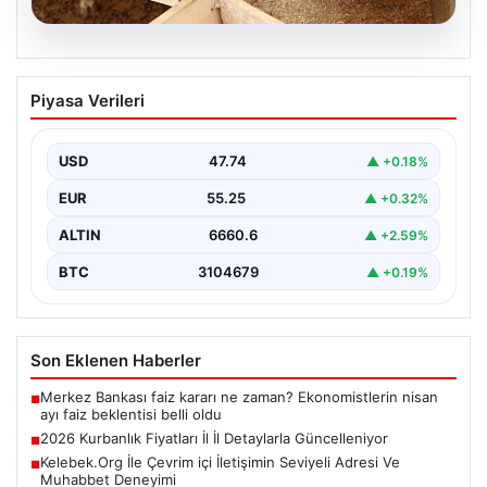
08.08.2026
2026 Kurbanlık Fiyatları İl İl Detaylarla
Piyasa Verileri
Güncelleniyor
2026 Kurban Bayramı öncesinde vatandaşların en çok
merak ettiği konulardan biri olan kurbanlık hayvan…
USD
47.74
▲ +0.18%
EUR
55.25
▲ +0.32%
ALTIN
6660.6
▲ +2.59%
BTC
3104679
▲ +0.19%
Son Eklenen Haberler
Merkez Bankası faiz kararı ne zaman? Ekonomistlerin nisan
■
ayı faiz beklentisi belli oldu
2026 Kurbanlık Fiyatları İl İl Detaylarla Güncelleniyor
■
Kelebek.Org İle Çevrim içi İletişimin Seviyeli Adresi Ve
■
Muhabbet Deneyimi