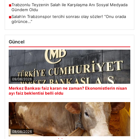
Trabzonlu Teyzenin Salah ile Karşılaşma Anı Sosyal Medyada
■
Gündem Oldu
Salah’ın Trabzonspor tercihi sonrası olay sözler! “Onu orada
■
görünce…”
Güncel
09/08/2026
Merkez Bankası faiz kararı ne zaman? Ekonomistlerin nisan
ayı faiz beklentisi belli oldu
08/08/2026