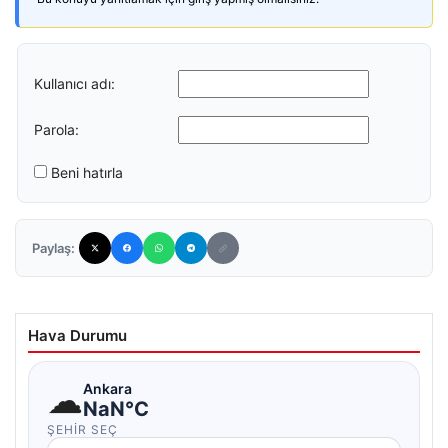
Kullanıcı adı:
Parola:
Beni hatırla
Paylaş:
Hava Durumu
☁
Ankara
NaN°C
ŞEHIR SEÇ