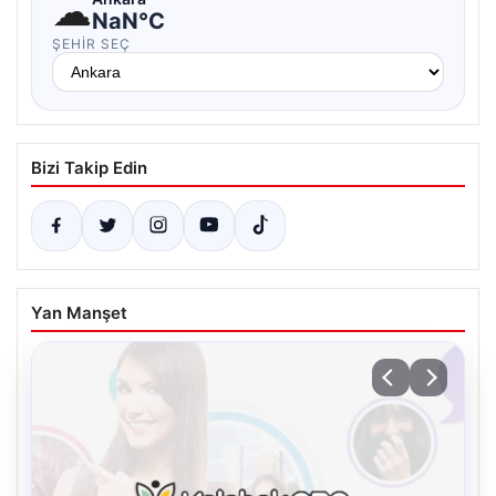
☁
NaN°C
ŞEHIR SEÇ
Bizi Takip Edin
Yan Manşet