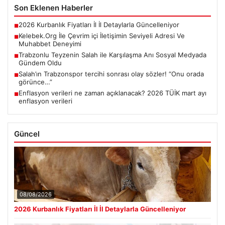
Son Eklenen Haberler
2026 Kurbanlık Fiyatları İl İl Detaylarla Güncelleniyor
■
Kelebek.Org İle Çevrim içi İletişimin Seviyeli Adresi Ve
■
Muhabbet Deneyimi
Trabzonlu Teyzenin Salah ile Karşılaşma Anı Sosyal Medyada
■
Gündem Oldu
Salah’ın Trabzonspor tercihi sonrası olay sözler! “Onu orada
■
görünce…”
Enflasyon verileri ne zaman açıklanacak? 2026 TÜİK mart ayı
■
enflasyon verileri
Güncel
08/08/2026
2026 Kurbanlık Fiyatları İl İl Detaylarla Güncelleniyor