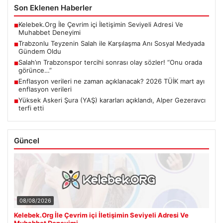
Son Eklenen Haberler
Kelebek.Org İle Çevrim içi İletişimin Seviyeli Adresi Ve
■
Muhabbet Deneyimi
Trabzonlu Teyzenin Salah ile Karşılaşma Anı Sosyal Medyada
■
Gündem Oldu
Salah’ın Trabzonspor tercihi sonrası olay sözler! “Onu orada
■
görünce…”
Enflasyon verileri ne zaman açıklanacak? 2026 TÜİK mart ayı
■
enflasyon verileri
Yüksek Askeri Şura (YAŞ) kararları açıklandı, Alper Gezeravcı
■
terfi etti
Güncel
08/08/2026
Kelebek.Org İle Çevrim içi İletişimin Seviyeli Adresi Ve
Muhabbet Deneyimi