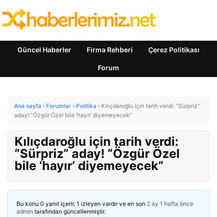
Güncel Haberler
Firma Rehberi
Çerez Politikası
Forum
Ana sayfa
›
Forumlar
›
Politika
›
Kılıçdaroğlu için tarih verdi: “Sürpriz”
aday! “Özgür Özel bile ‘hayır’ diyemeyecek”
Kılıçdaroğlu için tarih verdi:
“Sürpriz” aday! “Özgür Özel
bile ‘hayır’ diyemeyecek”
Bu konu 0 yanıt içerir, 1 izleyen vardır ve en son
2 ay 1 hafta önce
admin
tarafından güncellenmiştir.