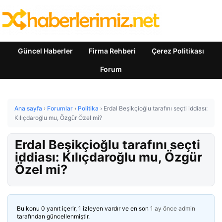
Güncel Haberler
Firma Rehberi
Çerez Politikası
Forum
Ana sayfa
›
Forumlar
›
Politika
›
Erdal Beşikçioğlu tarafını seçti iddiası:
Kılıçdaroğlu mu, Özgür Özel mi?
Erdal Beşikçioğlu tarafını seçti
iddiası: Kılıçdaroğlu mu, Özgür
Özel mi?
Bu konu 0 yanıt içerir, 1 izleyen vardır ve en son
1 ay önce
admin
tarafından güncellenmiştir.