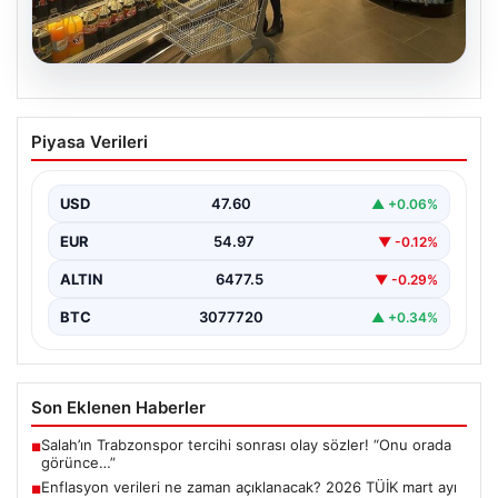
05.08.2026
Enflasyon verileri ne zaman
Piyasa Verileri
açıklanacak? 2026 TÜİK mart ayı
enflasyon verileri
USD
47.60
▲ +0.06%
EUR
54.97
▼ -0.12%
ALTIN
6477.5
▼ -0.29%
BTC
3077720
▲ +0.34%
Son Eklenen Haberler
Salah’ın Trabzonspor tercihi sonrası olay sözler! “Onu orada
■
görünce…”
Enflasyon verileri ne zaman açıklanacak? 2026 TÜİK mart ayı
■