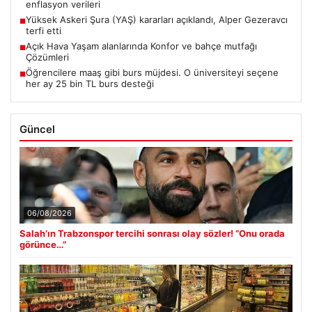
enflasyon verileri
Yüksek Askeri Şura (YAŞ) kararları açıklandı, Alper Gezeravcı
■
terfi etti
Açık Hava Yaşam alanlarında Konfor ve bahçe mutfağı
■
Çözümleri
Öğrencilere maaş gibi burs müjdesi. O üniversiteyi seçene
■
her ay 25 bin TL burs desteği
Güncel
06/08/2026
Salah’ın Trabzonspor tercihi sonrası olay sözler! “Onu orada
görünce…”