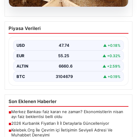
08.08.2026
2026 Kurbanlık Fiyatları İl İl Detaylarla
Piyasa Verileri
Güncelleniyor
2026 Kurban Bayramı öncesinde vatandaşların en çok
merak ettiği konulardan biri olan kurbanlık hayvan…
USD
47.74
▲ +0.18%
EUR
55.25
▲ +0.32%
ALTIN
6660.6
▲ +2.59%
BTC
3104679
▲ +0.19%
Son Eklenen Haberler
Merkez Bankası faiz kararı ne zaman? Ekonomistlerin nisan
■
ayı faiz beklentisi belli oldu
2026 Kurbanlık Fiyatları İl İl Detaylarla Güncelleniyor
■
Kelebek.Org İle Çevrim içi İletişimin Seviyeli Adresi Ve
■
Muhabbet Deneyimi