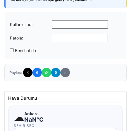
Kullanıcı adı:
Parola:
Beni hatırla
Paylaş:
Hava Durumu
☁
Ankara
NaN°C
ŞEHIR SEÇ