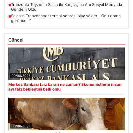
Trabzonlu Teyzenin Salah ile Karşılaşma Anı Sosyal Medyada
■
Gündem Oldu
Salah’ın Trabzonspor tercihi sonrası olay sözler! “Onu orada
■
görünce…”
Güncel
09/08/2026
Merkez Bankası faiz kararı ne zaman? Ekonomistlerin nisan
ayı faiz beklentisi belli oldu
08/08/2026