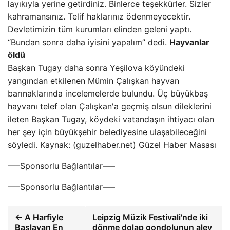
layıkıyla yerine getirdiniz. Binlerce teşekkürler. Sizler
kahramansınız. Telif haklarınız ödenmeyecektir.
Devletimizin tüm kurumları elinden geleni yaptı.
“Bundan sonra daha iyisini yapalım” dedi.
Hayvanlar
öldü
Başkan Tugay daha sonra Yeşilova köyündeki
yangından etkilenen Mümin Çalışkan hayvan
barınaklarında incelemelerde bulundu. Üç büyükbaş
hayvanı telef olan Çalışkan'a geçmiş olsun dileklerini
ileten Başkan Tugay, köydeki vatandaşın ihtiyacı olan
her şey için büyükşehir belediyesine ulaşabileceğini
söyledi. Kaynak: (guzelhaber.net) Güzel Haber Masası
—–Sponsorlu Bağlantılar—–
—–Sponsorlu Bağlantılar—–
← A Harfiyle
Leipzig Müzik Festivali'nde iki
Başlayan En
dönme dolap gondolunun alev