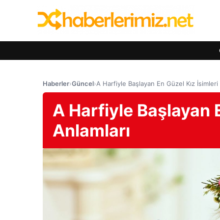
Haberler
›
Güncel
›
A Harfiyle Başlayan En Güzel Kız İsimleri
A Harfiyle Başlayan E
Anlamları