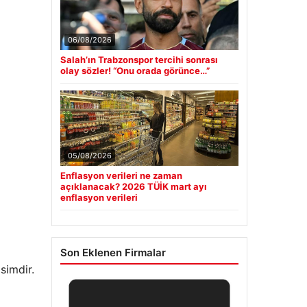
06/08/2026
Salah’ın Trabzonspor tercihi sonrası
olay sözler! “Onu orada görünce…”
05/08/2026
Enflasyon verileri ne zaman
açıklanacak? 2026 TÜİK mart ayı
enflasyon verileri
Son Eklenen Firmalar
simdir.