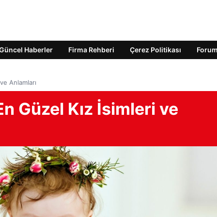
Güncel Haberler
Firma Rehberi
Çerez Politikası
Foru
 ve Anlamları
n Güzel Kız İsimleri ve