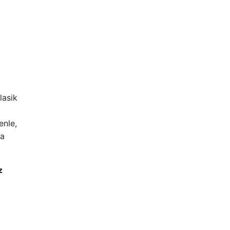
lasik
enle,
za
z