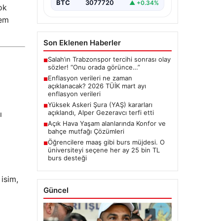
BTC
3077720
▲ +0.34%
ok
Hem
Son Eklenen Haberler
Salah’ın Trabzonspor tercihi sonrası olay
■
sözler! “Onu orada görünce…”
Enflasyon verileri ne zaman
■
açıklanacak? 2026 TÜİK mart ayı
enflasyon verileri
Yüksek Askeri Şura (YAŞ) kararları
■
açıklandı, Alper Gezeravcı terfi etti
ı
Açık Hava Yaşam alanlarında Konfor ve
■
bahçe mutfağı Çözümleri
Öğrencilere maaş gibi burs müjdesi. O
■
üniversiteyi seçene her ay 25 bin TL
burs desteği
 isim,
Güncel