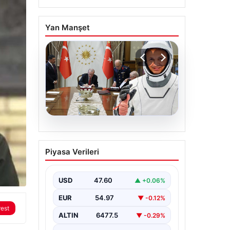
Yan Manşet
05.08.2026
Yüksek Askeri Şura
Piyasa Verileri
(YAŞ) kararları açıklandı,
Alper Gezeravcı terfi
etti
USD
47.60
▲ +0.06%
EUR
54.97
▼ -0.12%
rest
ALTIN
6477.5
▼ -0.29%