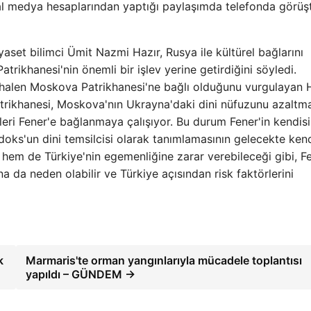
yal medya hesaplarından yaptığı paylaşımda telefonda görüş
set bilimci Ümit Nazmi Hazır, Rusya ile kültürel bağlarını
ikhanesi'nin önemli bir işlev yerine getirdiğini söyledi.
 halen Moskova Patrikhanesi'ne bağlı olduğunu vurgulayan H
atrikhanesi, Moskova'nın Ukrayna'daki dini nüfuzunu azaltma
eri Fener'e bağlanmaya çalışıyor. Bu durum Fener'in kendisi
oks'un dini temsilcisi olarak tanımlamasının gelecekte ken
n hem de Türkiye'nin egemenliğine zarar verebileceği gibi, F
a da neden olabilir ve Türkiye açısından risk faktörlerini
k
Marmaris'te orman yangınlarıyla mücadele toplantısı
yapıldı – GÜNDEM →