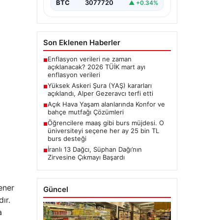
BTC
3077720
▲ +0.34%
Son Eklenen Haberler
Enflasyon verileri ne zaman
■
açıklanacak? 2026 TÜİK mart ayı
enflasyon verileri
Yüksek Askeri Şura (YAŞ) kararları
■
açıklandı, Alper Gezeravcı terfi etti
Açık Hava Yaşam alanlarında Konfor ve
■
bahçe mutfağı Çözümleri
Öğrencilere maaş gibi burs müjdesi. O
■
üniversiteyi seçene her ay 25 bin TL
burs desteği
İranlı 13 Dağcı, Süphan Dağı’nın
■
Zirvesine Çıkmayı Başardı
ener
Güncel
ır.
a