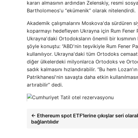
kararı almasının ardından Zelenskiy, resmi sos
Bartholomeos'u “ekümenik” olarak nitelendirdi.
Akademik çalışmalarını Moskova'da sürdüren siya
koparmayı hedefleyen Ukrayna için Rum Fener Patr
Ukrayna'daki Ortodoksların önemli bir kısmının
şöyle konuştu: “ABD'nin teşvikiyle Rum Fener P
kullanılıyor. Ukrayna'daki tüm Ortodoks cemaatl
diğer ülkelerdeki milyonlarca Ortodoks ve Ortod
sadık kalmasını hızlandırabilir. “Bu hem Lozan'ı
Patrikhanesi'nin savaşta daha etkin kullanılmasın
artırabilir” dedi.
← Ethereum spot ETF'lerine çıkışlar seri olara
bağlantılıdır