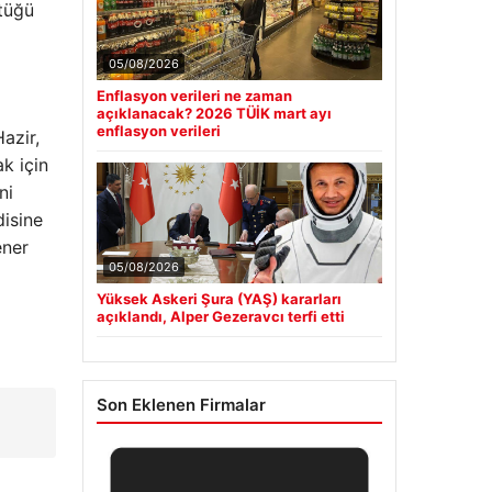
tüğü
05/08/2026
Enflasyon verileri ne zaman
açıklanacak? 2026 TÜİK mart ayı
enflasyon verileri
azir,
k için
ni
disine
ener
05/08/2026
Yüksek Askeri Şura (YAŞ) kararları
açıklandı, Alper Gezeravcı terfi etti
Son Eklenen Firmalar