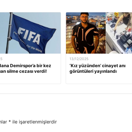
25
13/12/2025
dana Demirspor’a bir kez
‘Kız yüzünden’ cinayet anı
an silme cezası verdi!
görüntüleri yayınlandı
nlar
*
ile işaretlenmişlerdir