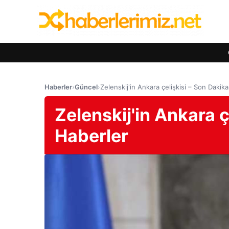
Haberler
›
Güncel
›
Zelenskij'in Ankara çelişkisi – Son Dakika
Zelenskij'in Ankara ç
Haberler