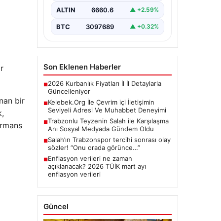
oluşturması kritik bir değer ifade
ALTIN
6660.6
▲ +2.59%
etmektedir. Halen…
BTC
3097689
▲ +0.32%
Son Eklenen Haberler
r
2026 Kurbanlık Fiyatları İl İl Detaylarla
■
Güncelleniyor
nan bir
Kelebek.Org İle Çevrim içi İletişimin
■
Seviyeli Adresi Ve Muhabbet Deneyimi
k,
Trabzonlu Teyzenin Salah ile Karşılaşma
■
formans
Anı Sosyal Medyada Gündem Oldu
Salah’ın Trabzonspor tercihi sonrası olay
■
sözler! “Onu orada görünce…”
Enflasyon verileri ne zaman
■
açıklanacak? 2026 TÜİK mart ayı
enflasyon verileri
Güncel