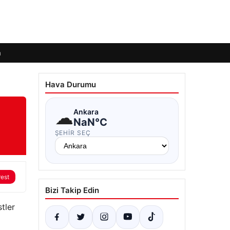
m
Hava Durumu
☁
Ankara
NaN°C
ŞEHIR SEÇ
rest
Bizi Takip Edin
tler