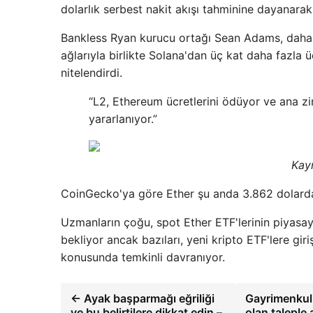
dolarlık serbest nakit akışı tahminine dayanar
Bankless Ryan kurucu ortağı Sean Adams, daha 
ağlarıyla birlikte Solana'dan üç kat daha fazla 
nitelendirdi.
“L2, Ethereum ücretlerini ödüyor ve ana zi
yararlanıyor.”
Kay
CoinGecko'ya göre Ether şu anda 3.862 dolarda
Uzmanların çoğu, spot Ether ETF'lerinin piyasay
bekliyor ancak bazıları, yeni kripto ETF'lere gi
konusunda temkinli davranıyor.
← Ayak başparmağı eğriliği
Gayrimenkul 
ve bu belirtilere dikkat edin –
olan taleple