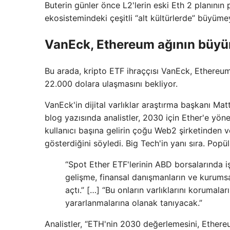
Buterin günler önce L2'lerin eski Eth 2 planın
ekosistemindeki çeşitli “alt kültürlerde” büyüm
VanEck, Ethereum ağının büyü
Bu arada, kripto ETF ihraççısı VanEck, Ethereum i
22.000 dolara ulaşmasını bekliyor.
VanEck'in dijital varlıklar araştırma başkanı Ma
blog yazısında analistler, 2030 için Ether'e yöne
kullanıcı başına gelirin çoğu Web2 şirketinden v
gösterdiğini söyledi. Big Tech'in yanı sıra. Popüla
“Spot Ether ETF'lerinin ABD borsalarında
gelişme, finansal danışmanların ve kurumsal
açtı.” […] “Bu onların varlıklarını korumalar
yararlanmalarına olanak tanıyacak.”
Analistler, “ETH'nin 2030 değerlemesini, Ethere