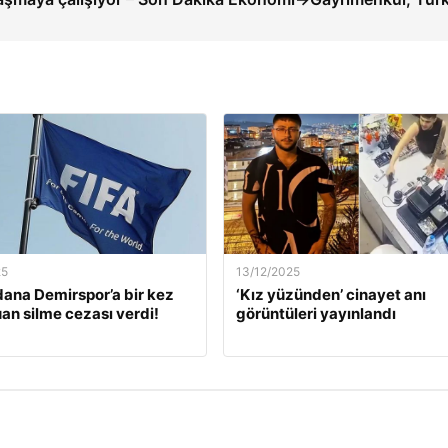
25
13/12/2025
dana Demirspor’a bir kez
‘Kız yüzünden’ cinayet anı
an silme cezası verdi!
görüntüleri yayınlandı