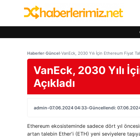
Haberler
›
Güncel
›
VanEck, 2030 Yılı İçin Ethereum Fiyat Tah
VanEck, 2030 Yılı İç
Açıkladı
admin
•
07.06.2024 04:33
•
Güncellendi: 07.06.202
Ethereum ekosisteminde sadece dört yıl öncesin
artan talebin Ether'i (ETH) yeni seviyelere taşıy