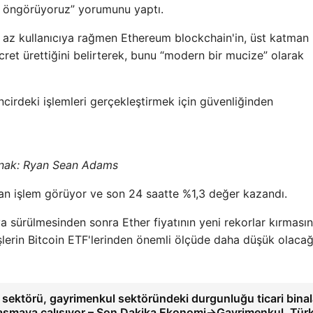
ak öngörüyoruz” yorumunu yaptı.
az kullanıcıya rağmen Ethereum blockchain'in, üst katman
ücret ürettiğini belirterek, bunu “modern bir mucize” olarak
ncirdeki işlemleri gerçekleştirmek için güvenliğinden
nak:
Ryan Sean Adams
n işlem görüyor ve son 24 saatte %1,3 değer kazandı.
a sürülmesinden sonra Ether fiyatının yeni rekorlar kırmasın
rişlerin Bitcoin ETF'lerinden önemli ölçüde daha düşük olacağ
sektörü, gayrimenkul sektöründeki durgunluğu ticari binal
 aşmaya çalışıyor – Son Dakika Ekonomi->Gayrimenkul, Türk