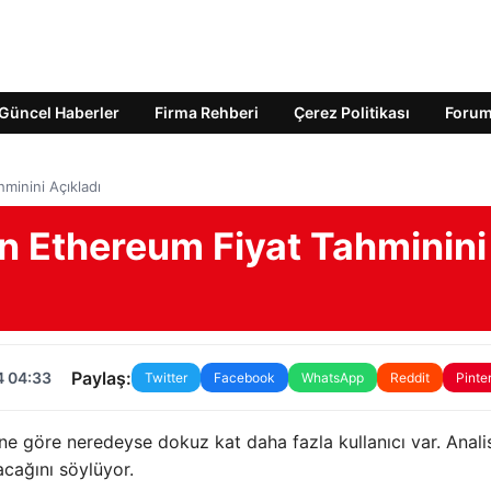
Güncel Haberler
Firma Rehberi
Çerez Politikası
Foru
minini Açıkladı
in Ethereum Fiyat Tahminini
Paylaş:
4 04:33
Twitter
Facebook
WhatsApp
Reddit
Pinte
e göre neredeyse dokuz kat daha fazla kullanıcı var. Analis
acağını söylüyor.