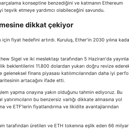
ın parçalama konseptine benzediğini ve katmanın Ethereum
eyi teşvik etmeye yardımcı olabileceğini savundu.
mesine dikkat çekiyor
çin fiyat hedefini artırdı. Kuruluş, Ether'in 2030 yılına kada
tthew Sigel ve iki meslektaşı tarafından 5 Haziran'da yayınla
lik beklentilerini 11.800 dolardan yukarı doğru revize edere
e geleneksel finans piyasası katılımcılarından daha iyi per
ritesinin artacağını ifade etti.
 işlem yapma onayına yakın olduğunu tahmin ediyoruz. Bu
 yatırımcıların bu benzersiz varlığı dikkate almasına yol
ına ve ETF'lerin fiyatlandırma ve likidite avantajlarından
um tarafından üretilen ve ETH tokenına eşlik eden 66 milyar