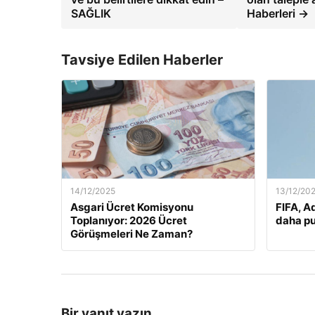
SAĞLIK
Haberleri →
Tavsiye Edilen Haberler
14/12/2025
13/12/20
Asgari Ücret Komisyonu
FIFA, A
Toplanıyor: 2026 Ücret
daha pu
Görüşmeleri Ne Zaman?
Bir yanıt yazın