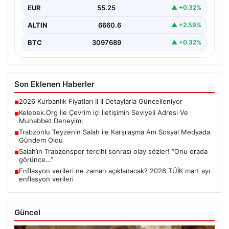
EUR
55.25
▲ +0.32%
ALTIN
6660.6
▲ +2.59%
BTC
3097689
▲ +0.32%
Son Eklenen Haberler
2026 Kurbanlık Fiyatları İl İl Detaylarla Güncelleniyor
■
Kelebek.Org İle Çevrim içi İletişimin Seviyeli Adresi Ve
■
Muhabbet Deneyimi
Trabzonlu Teyzenin Salah ile Karşılaşma Anı Sosyal Medyada
■
Gündem Oldu
Salah’ın Trabzonspor tercihi sonrası olay sözler! “Onu orada
■
görünce…”
Enflasyon verileri ne zaman açıklanacak? 2026 TÜİK mart ayı
■
enflasyon verileri
Güncel