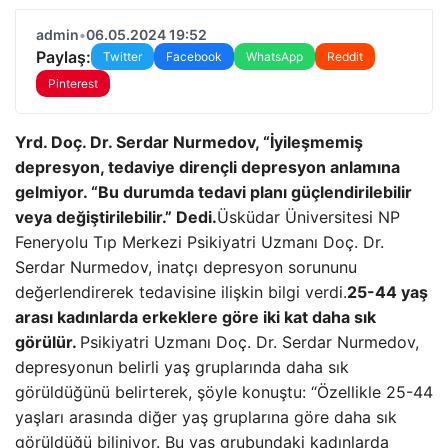
admin
•
06.05.2024 19:52
Paylaş:
Twitter
Facebook
WhatsApp
Reddit
Pinterest
Yrd. Doç. Dr. Serdar Nurmedov, “İyileşmemiş
depresyon, tedaviye dirençli depresyon anlamına
gelmiyor. “Bu durumda tedavi planı güçlendirilebilir
veya değiştirilebilir.” Dedi.
Üsküdar Üniversitesi NP
Feneryolu Tıp Merkezi Psikiyatri Uzmanı Doç. Dr.
Serdar Nurmedov, inatçı depresyon sorununu
değerlendirerek tedavisine ilişkin bilgi verdi.
25-44 yaş
arası kadınlarda erkeklere göre iki kat daha sık
görülür.
Psikiyatri Uzmanı Doç. Dr. Serdar Nurmedov,
depresyonun belirli yaş gruplarında daha sık
görüldüğünü belirterek, şöyle konuştu: “Özellikle 25-44
yaşları arasında diğer yaş gruplarına göre daha sık
görüldüğü biliniyor. Bu yaş grubundaki kadınlarda