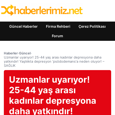
Güncel Haberler
Firma Rehberi
Çerez Politikası
Forum
Haberler
›
Güncel
›
Uzmanlar uyarıyor! 25-44 yaş arası kadınlar depresyona daha
yatkındır! Yaşlılıkta depresyon 'psödodemans'a neden oluyor! –
SAĞLIK
Uzmanlar uyarıyor!
25-44 yaş arası
kadınlar depresyona
daha yatkındır!