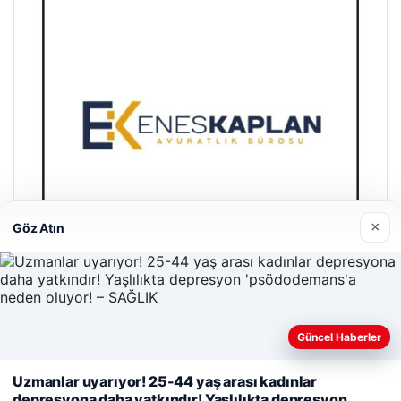
×
Göz Atın
Enes Kaplan Avukatlık Bürosu
Güncel Haberler
28/04/2026
Web sitemizi nasıl kullandığınızı daha iyi anlayabilmek,
Uzmanlar uyarıyor! 25-44 yaş arası kadınlar
deneyiminizi kişiselleştirmek ve geliştirmek amacıyla çerezler
depresyona daha yatkındır! Yaşlılıkta depresyon