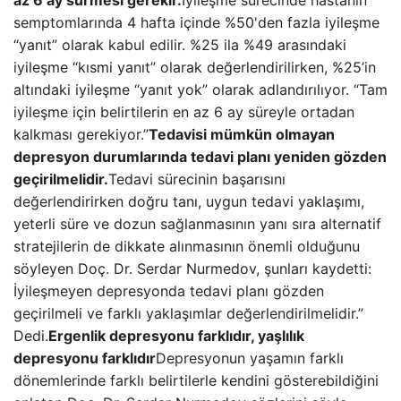
az 6 ay sürmesi gerekir.
İyileşme sürecinde hastanın
semptomlarında 4 hafta içinde %50'den fazla iyileşme
“yanıt” olarak kabul edilir. %25 ila %49 arasındaki
iyileşme “kısmi yanıt” olarak değerlendirilirken, %25’in
altındaki iyileşme “yanıt yok” olarak adlandırılıyor. “Tam
iyileşme için belirtilerin en az 6 ay süreyle ortadan
kalkması gerekiyor.”
Tedavisi mümkün olmayan
depresyon durumlarında tedavi planı yeniden gözden
geçirilmelidir.
Tedavi sürecinin başarısını
değerlendirirken doğru tanı, uygun tedavi yaklaşımı,
yeterli süre ve dozun sağlanmasının yanı sıra alternatif
stratejilerin de dikkate alınmasının önemli olduğunu
söyleyen Doç. Dr. Serdar Nurmedov, şunları kaydetti:
İyileşmeyen depresyonda tedavi planı gözden
geçirilmeli ve farklı yaklaşımlar değerlendirilmelidir.”
Dedi.
Ergenlik depresyonu farklıdır, yaşlılık
depresyonu farklıdır
Depresyonun yaşamın farklı
dönemlerinde farklı belirtilerle kendini gösterebildiğini