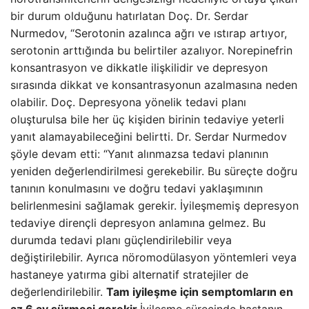
bir durum olduğunu hatırlatan Doç. Dr. Serdar
Nurmedov, “Serotonin azalınca ağrı ve ıstırap artıyor,
serotonin arttığında bu belirtiler azalıyor. Norepinefrin
konsantrasyon ve dikkatle ilişkilidir ve depresyon
sırasında dikkat ve konsantrasyonun azalmasına neden
olabilir. Doç. Depresyona yönelik tedavi planı
oluşturulsa bile her üç kişiden birinin tedaviye yeterli
yanıt alamayabileceğini belirtti. Dr. Serdar Nurmedov
şöyle devam etti: “Yanıt alınmazsa tedavi planının
yeniden değerlendirilmesi gerekebilir. Bu süreçte doğru
tanının konulmasını ve doğru tedavi yaklaşımının
belirlenmesini sağlamak gerekir. İyileşmemiş depresyon
tedaviye dirençli depresyon anlamına gelmez. Bu
durumda tedavi planı güçlendirilebilir veya
değiştirilebilir. Ayrıca nöromodülasyon yöntemleri veya
hastaneye yatırma gibi alternatif stratejiler de
değerlendirilebilir.
Tam iyileşme için semptomların en