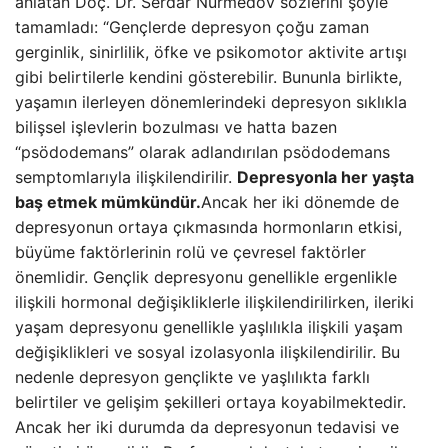
anlatan Doç. Dr. Serdar Nurmedov sözlerini şöyle
tamamladı: “Gençlerde depresyon çoğu zaman
gerginlik, sinirlilik, öfke ve psikomotor aktivite artışı
gibi belirtilerle kendini gösterebilir. Bununla birlikte,
yaşamın ilerleyen dönemlerindeki depresyon sıklıkla
bilişsel işlevlerin bozulması ve hatta bazen
“psödodemans” olarak adlandırılan psödodemans
semptomlarıyla ilişkilendirilir.
Depresyonla her yaşta
baş etmek mümkündür.
Ancak her iki dönemde de
depresyonun ortaya çıkmasında hormonların etkisi,
büyüme faktörlerinin rolü ve çevresel faktörler
önemlidir. Gençlik depresyonu genellikle ergenlikle
ilişkili hormonal değişikliklerle ilişkilendirilirken, ileriki
yaşam depresyonu genellikle yaşlılıkla ilişkili yaşam
değişiklikleri ve sosyal izolasyonla ilişkilendirilir. Bu
nedenle depresyon gençlikte ve yaşlılıkta farklı
belirtiler ve gelişim şekilleri ortaya koyabilmektedir.
Ancak her iki durumda da depresyonun tedavisi ve