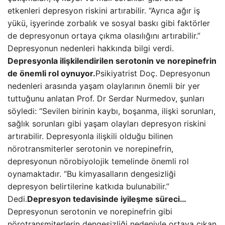
etkenleri depresyon riskini artırabilir. “Ayrıca ağır iş
yükü, işyerinde zorbalık ve sosyal baskı gibi faktörler
de depresyonun ortaya çıkma olasılığını artırabilir.”
Depresyonun nedenleri hakkında bilgi verdi.
Depresyonla ilişkilendirilen serotonin ve norepinefrin
de önemli rol oynuyor.
Psikiyatrist Doç. Depresyonun
nedenleri arasında yaşam olaylarının önemli bir yer
tuttuğunu anlatan Prof. Dr Serdar Nurmedov, şunları
söyledi: “Sevilen birinin kaybı, boşanma, ilişki sorunları,
sağlık sorunları gibi yaşam olayları depresyon riskini
artırabilir. Depresyonla ilişkili olduğu bilinen
nörotransmiterler serotonin ve norepinefrin,
depresyonun nörobiyolojik temelinde önemli rol
oynamaktadır. “Bu kimyasalların dengesizliği
depresyon belirtilerine katkıda bulunabilir.”
Dedi.
Depresyon tedavisinde iyileşme süreci…
Depresyonun serotonin ve norepinefrin gibi
nörotransmiterlerin dengesizliği nedeniyle ortaya çıkan