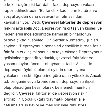
erkeklere göre iki kat daha fazla depresyon vakası
rapor edilmektedir. “Bu farklılık kadınların kültürel ve
sosyal açıdan daha dezavantajlı olmasından
kaynaklanıyor.” Dedi.
Çevresel faktörler de depresyon
riskini artırabilir
Doç. Depresyon riski taşıyan kişileri ve
nedenlerini incelediğinizde karmaşık bir tablonun
ortaya çıktığını söyledi. Dr. Serdar Nurmedov, şunları
söyledi: “Depresyonun nedenleri genellikle birden fazla
faktörün etkileşimi sonucu ortaya çıkıyor. Depresyonun
gelişiminde genetik yatkınlık, çevresel faktörler ve
yaşam olayları önemli rol oynamaktadır. Ailesinde
depresyon öyküsü olan bireylerin depresyona
yakalanma riski diğerlerine göre daha yüksektir. Ancak
tek bir genin veya kromozomun depresyonla ilişkili
olup olmadığını kesin olarak belirlemek mümkün
değildir. Çevresel faktörler de depresyon riskini
artırabilir. Çocukluktaki travmatik olaylar, aile
çatışmaları, iş kaybı ve mali sorunlar gibi stres