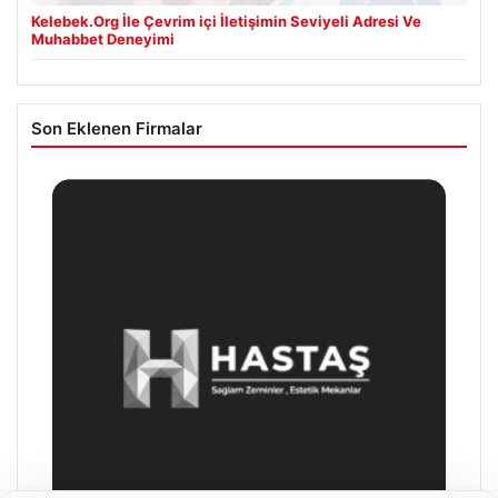
Kelebek.Org İle Çevrim içi İletişimin Seviyeli Adresi Ve
Muhabbet Deneyimi
Son Eklenen Firmalar