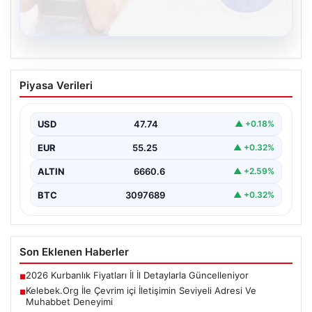
08.08.2026
Kelebek.Org İle Çevrim içi İletişimin
Piyasa Verileri
Seviyeli Adresi Ve Muhabbet Deneyimi
İnternet çağında kullanıcıların güvenli bir tarzda bağlantı
oluşturması kritik bir değer ifade etmektedir. Halen…
USD
47.74
▲ +0.18%
EUR
55.25
▲ +0.32%
ALTIN
6660.6
▲ +2.59%
BTC
3097689
▲ +0.32%
Son Eklenen Haberler
2026 Kurbanlık Fiyatları İl İl Detaylarla Güncelleniyor
■
Kelebek.Org İle Çevrim içi İletişimin Seviyeli Adresi Ve
■
Muhabbet Deneyimi