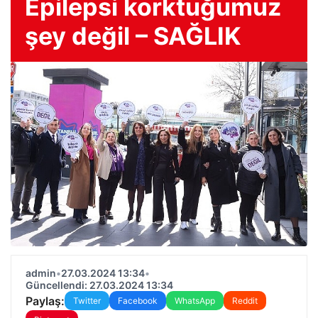
Epilepsi korktuğumuz
şey değil – SAĞLIK
admin
•
27.03.2024 13:34
•
Güncellendi: 27.03.2024 13:34
Paylaş:
Twitter
Facebook
WhatsApp
Reddit