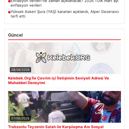
Enflasyon verileri ne zaman açıklanacak? 2026 TÜİK mart ayı
■
enflasyon verileri
Yüksek Askeri Şura (YAŞ) kararları açıklandı, Alper Gezeravcı
■
terfi etti
Güncel
08/08/2026
Kelebek.Org İle Çevrim içi İletişimin Seviyeli Adresi Ve
Muhabbet Deneyimi
07/08/2026
Trabzonlu Teyzenin Salah ile Karşılaşma Anı Sosyal