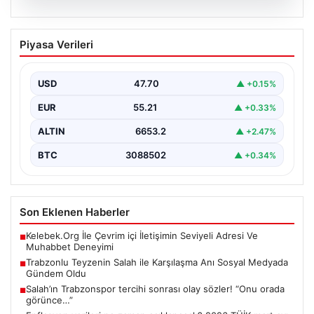
07.08.2026
Trabzonlu Teyzenin Salah ile
Piyasa Verileri
Karşılaşma Anı Sosyal Medyada
Gündem Oldu
USD
47.70
▲ +0.15%
Trabzonlu bir teyzemizin ünlü futbolcu Mohamed Salah
ile ilk karşılaşması sosyal medyada sıcak bir…
EUR
55.21
▲ +0.33%
ALTIN
6653.2
▲ +2.47%
BTC
3088502
▲ +0.34%
Son Eklenen Haberler
Kelebek.Org İle Çevrim içi İletişimin Seviyeli Adresi Ve
■
Muhabbet Deneyimi
Trabzonlu Teyzenin Salah ile Karşılaşma Anı Sosyal Medyada
■
Gündem Oldu
Salah’ın Trabzonspor tercihi sonrası olay sözler! “Onu orada
■
görünce…”