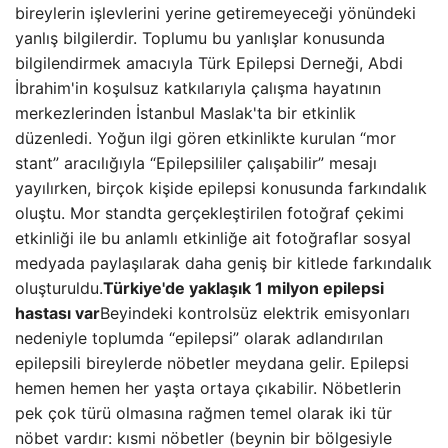
bireylerin işlevlerini yerine getiremeyeceği yönündeki
yanlış bilgilerdir. Toplumu bu yanlışlar konusunda
bilgilendirmek amacıyla Türk Epilepsi Derneği, Abdi
İbrahim'in koşulsuz katkılarıyla çalışma hayatının
merkezlerinden İstanbul Maslak'ta bir etkinlik
düzenledi. Yoğun ilgi gören etkinlikte kurulan “mor
stant” aracılığıyla “Epilepsililer çalışabilir” mesajı
yayılırken, birçok kişide epilepsi konusunda farkındalık
oluştu. Mor standta gerçekleştirilen fotoğraf çekimi
etkinliği ile bu anlamlı etkinliğe ait fotoğraflar sosyal
medyada paylaşılarak daha geniş bir kitlede farkındalık
oluşturuldu.
Türkiye'de yaklaşık 1 milyon epilepsi
hastası var
Beyindeki kontrolsüz elektrik emisyonları
nedeniyle toplumda “epilepsi” olarak adlandırılan
epilepsili bireylerde nöbetler meydana gelir. Epilepsi
hemen hemen her yaşta ortaya çıkabilir. Nöbetlerin
pek çok türü olmasına rağmen temel olarak iki tür
nöbet vardır: kısmi nöbetler (beynin bir bölgesiyle