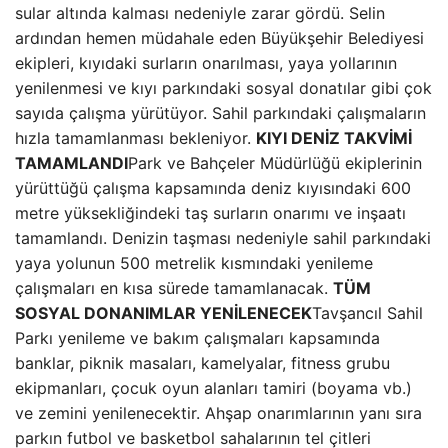
sular altında kalması nedeniyle zarar gördü. Selin
ardından hemen müdahale eden Büyükşehir Belediyesi
ekipleri, kıyıdaki surların onarılması, yaya yollarının
yenilenmesi ve kıyı parkındaki sosyal donatılar gibi çok
sayıda çalışma yürütüyor. Sahil parkındaki çalışmaların
hızla tamamlanması bekleniyor.
KIYI DENİZ TAKVİMİ
TAMAMLANDI
Park ve Bahçeler Müdürlüğü ekiplerinin
yürüttüğü çalışma kapsamında deniz kıyısındaki 600
metre yüksekliğindeki taş surların onarımı ve inşaatı
tamamlandı. Denizin taşması nedeniyle sahil parkındaki
yaya yolunun 500 metrelik kısmındaki yenileme
çalışmaları en kısa sürede tamamlanacak.
TÜM
SOSYAL DONANIMLAR YENİLENECEK
Tavşancıl Sahil
Parkı yenileme ve bakım çalışmaları kapsamında
banklar, piknik masaları, kamelyalar, fitness grubu
ekipmanları, çocuk oyun alanları tamiri (boyama vb.)
ve zemini yenilenecektir. Ahşap onarımlarının yanı sıra
parkın futbol ve basketbol sahalarının tel çitleri