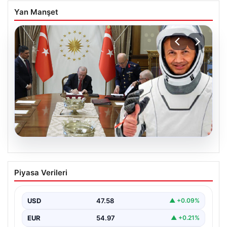
Yan Manşet
05.08.2026
Yüksek Askeri Şura (YAŞ) kararları
Piyasa Verileri
açıklandı, Alper Gezeravcı terfi etti
USD
47.58
▲ +0.09%
EUR
54.97
▲ +0.21%