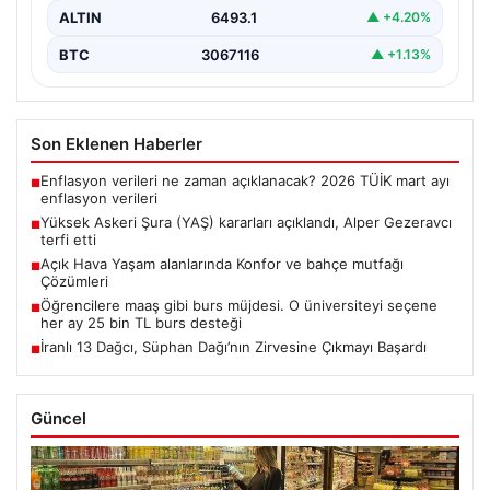
ALTIN
6493.1
▲ +4.20%
BTC
3067116
▲ +1.13%
Son Eklenen Haberler
Enflasyon verileri ne zaman açıklanacak? 2026 TÜİK mart ayı
■
enflasyon verileri
Yüksek Askeri Şura (YAŞ) kararları açıklandı, Alper Gezeravcı
■
terfi etti
Açık Hava Yaşam alanlarında Konfor ve bahçe mutfağı
■
Çözümleri
Öğrencilere maaş gibi burs müjdesi. O üniversiteyi seçene
■
her ay 25 bin TL burs desteği
İranlı 13 Dağcı, Süphan Dağı’nın Zirvesine Çıkmayı Başardı
■
Güncel