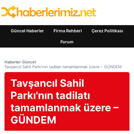
Güncel Haberler
Firma Rehberi
Çerez Politikası
Forum
Haberler
›
Güncel
›
Tavşancıl Sahil Parkı'nın tadilatı tamamlanmak üzere – GÜNDEM
Tavşancıl Sahil
Parkı'nın tadilatı
tamamlanmak üzere –
GÜNDEM