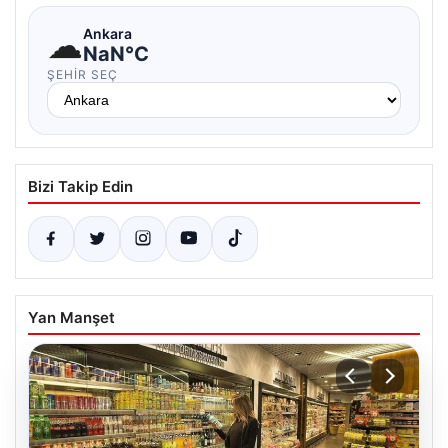
☁
Ankara
NaN°C
ŞEHIR SEÇ
Bizi Takip Edin
Yan Manşet