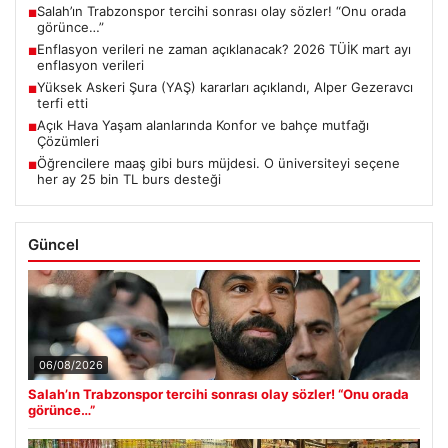
Salah’ın Trabzonspor tercihi sonrası olay sözler! “Onu orada
■
görünce…”
Enflasyon verileri ne zaman açıklanacak? 2026 TÜİK mart ayı
■
enflasyon verileri
Yüksek Askeri Şura (YAŞ) kararları açıklandı, Alper Gezeravcı
■
terfi etti
Açık Hava Yaşam alanlarında Konfor ve bahçe mutfağı
■
Çözümleri
Öğrencilere maaş gibi burs müjdesi. O üniversiteyi seçene
■
her ay 25 bin TL burs desteği
Güncel
06/08/2026
Salah’ın Trabzonspor tercihi sonrası olay sözler! “Onu orada
görünce…”