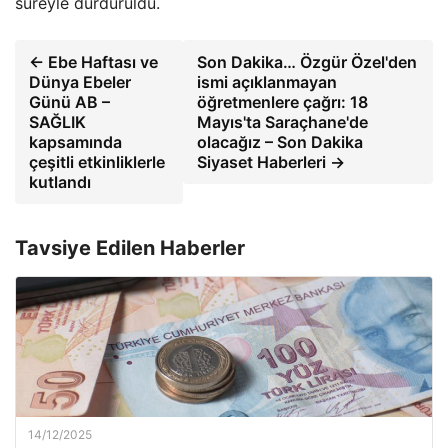
süreyle durduruldu.
← Ebe Haftası ve
Son Dakika… Özgür Özel'den
Dünya Ebeler
ismi açıklanmayan
Günü AB –
öğretmenlere çağrı: 18
SAĞLIK
Mayıs'ta Saraçhane'de
kapsamında
olacağız – Son Dakika
çeşitli etkinliklerle
Siyaset Haberleri →
kutlandı
Tavsiye Edilen Haberler
14/12/2025