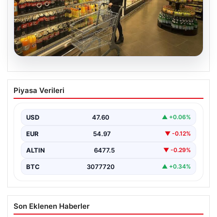
05.08.2026
Enflasyon verileri ne zaman
Piyasa Verileri
açıklanacak? 2026 TÜİK mart ayı
enflasyon verileri
USD
47.60
▲ +0.06%
EUR
54.97
▼ -0.12%
ALTIN
6477.5
▼ -0.29%
BTC
3077720
▲ +0.34%
Son Eklenen Haberler