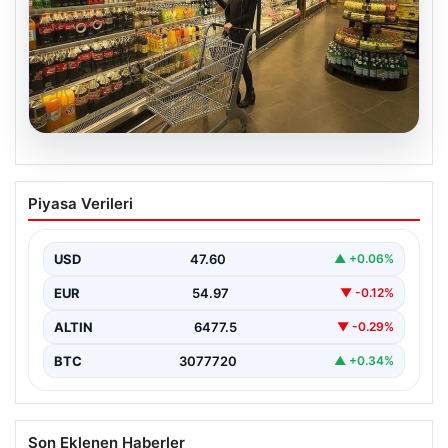
05.08.2026
Enflasyon verileri ne zaman
Piyasa Verileri
açıklanacak? 2026 TÜİK mart ayı
enflasyon verileri
USD
47.60
▲ +0.06%
EUR
54.97
▼ -0.12%
ALTIN
6477.5
▼ -0.29%
BTC
3077720
▲ +0.34%
Son Eklenen Haberler