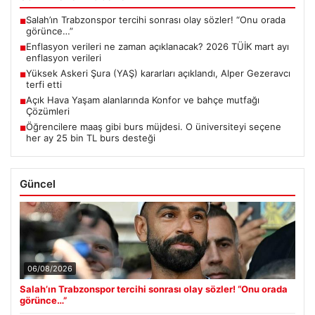
Salah’ın Trabzonspor tercihi sonrası olay sözler! “Onu orada
■
görünce…”
Enflasyon verileri ne zaman açıklanacak? 2026 TÜİK mart ayı
■
enflasyon verileri
Yüksek Askeri Şura (YAŞ) kararları açıklandı, Alper Gezeravcı
■
terfi etti
Açık Hava Yaşam alanlarında Konfor ve bahçe mutfağı
■
Çözümleri
Öğrencilere maaş gibi burs müjdesi. O üniversiteyi seçene
■
her ay 25 bin TL burs desteği
Güncel
06/08/2026
Salah’ın Trabzonspor tercihi sonrası olay sözler! “Onu orada
görünce…”