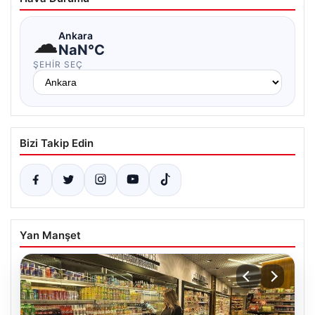
☁
Ankara
NaN°C
ŞEHIR SEÇ
Bizi Takip Edin
Yan Manşet