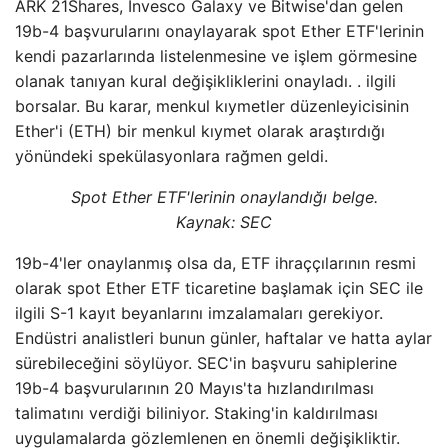
ARK 21Shares, Invesco Galaxy ve Bitwise'dan gelen
19b-4 başvurularını onaylayarak spot Ether ETF'lerinin
kendi pazarlarında listelenmesine ve işlem görmesine
olanak tanıyan kural değişikliklerini onayladı. . ilgili
borsalar. Bu karar, menkul kıymetler düzenleyicisinin
Ether'i (ETH) bir menkul kıymet olarak araştırdığı
yönündeki spekülasyonlara rağmen geldi.
Spot Ether ETF'lerinin onaylandığı belge.
Kaynak: SEC
19b-4'ler onaylanmış olsa da, ETF ihraççılarının resmi
olarak spot Ether ETF ticaretine başlamak için SEC ile
ilgili S-1 kayıt beyanlarını imzalamaları gerekiyor.
Endüstri analistleri bunun günler, haftalar ve hatta aylar
sürebileceğini söylüyor. SEC'in başvuru sahiplerine
19b-4 başvurularının 20 Mayıs'ta hızlandırılması
talimatını verdiği biliniyor. Staking'in kaldırılması
uygulamalarda gözlemlenen en önemli değişikliktir.