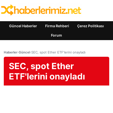
Güncel Haberler
Firma Rehberi
Çerez Politikası
Forum
Haberler
›
Güncel
›
SEC, spot Ether ETF'lerini onayladı
SEC, spot Ether
ETF'lerini onayladı