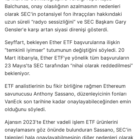
Balchunas, onay olasılığının azalmasının nedenleri
olarak SEC'in potansiyel fon ihraççıları hakkındaki
uzun süreli “radyo sessizliğini” ve SEC Başkanı Gary
Gensler'e karşı artan siyasi direnişi gösterdi.
Seyffart, bekleyen Ether ETF başvurularına ilişkin
“temkinli iyimser” tutumunun değiştiğini söyledi. 20
Mart itibarıyla, Ether ETF'ye yönelik tüm başvuruların
23 Mayıs'ta SEC tarafından “nihai olarak reddedilmesi”
bekleniyor.
ETF analistlerinin bu fikir birliğine rağmen Ethereum
savunucusu Anthony Sassano, düzenleyicinin fonları
VanEck son tarihine kadar onaylayabileceğinden emin
olduğunu söyledi.
Ajansın 2023'te Ether vadeli işlem ETF ürünlerini
onaylamasını göz önünde bulunduran Sassano, SEC'in
talepleri hala onaylayabilmesinin diğer nedenleri olarak