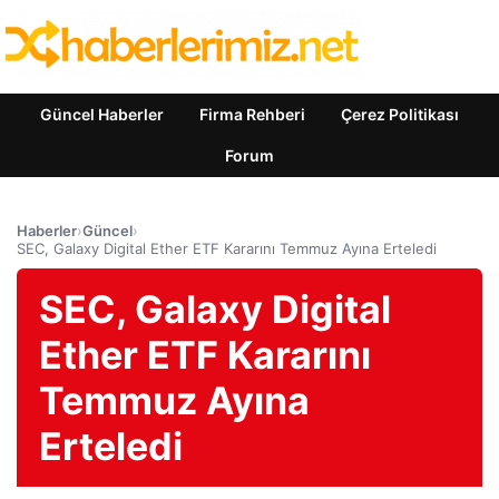
Güncel Haberler
Firma Rehberi
Çerez Politikası
Forum
Haberler
›
Güncel
›
SEC, Galaxy Digital Ether ETF Kararını Temmuz Ayına Erteledi
SEC, Galaxy Digital
Ether ETF Kararını
Temmuz Ayına
Erteledi