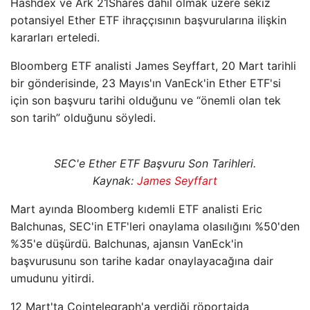
Hashdex ve Ark 21Shares dahil olmak üzere sekiz
potansiyel Ether ETF ihraççısının başvurularına ilişkin
kararları erteledi.
Bloomberg ETF analisti James Seyffart, 20 Mart tarihli
bir gönderisinde, 23 Mayıs'ın VanEck'in Ether ETF'si
için son başvuru tarihi olduğunu ve “önemli olan tek
son tarih” olduğunu söyledi.
SEC'e Ether ETF Başvuru Son Tarihleri.
Kaynak:
James Seyffart
Mart ayında Bloomberg kıdemli ETF analisti Eric
Balchunas, SEC'in ETF'leri onaylama olasılığını %50'den
%35'e düşürdü. Balchunas, ajansın VanEck'in
başvurusunu son tarihe kadar onaylayacağına dair
umudunu yitirdi.
12 Mart'ta Cointelegraph'a verdiği röportajda