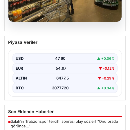
05.08.2026
Enflasyon verileri ne zaman
Piyasa Verileri
açıklanacak? 2026 TÜİK mart ayı
enflasyon verileri
USD
47.60
▲ +0.06%
EUR
54.97
▼ -0.12%
ALTIN
6477.5
▼ -0.29%
BTC
3077720
▲ +0.34%
Son Eklenen Haberler
Salah’ın Trabzonspor tercihi sonrası olay sözler! “Onu orada
■
görünce…”