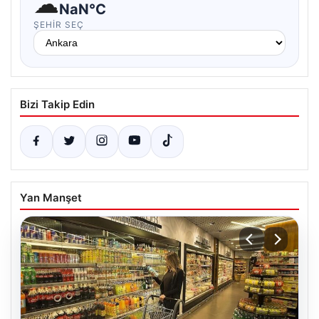
☁
NaN°C
ŞEHIR SEÇ
Bizi Takip Edin
Yan Manşet