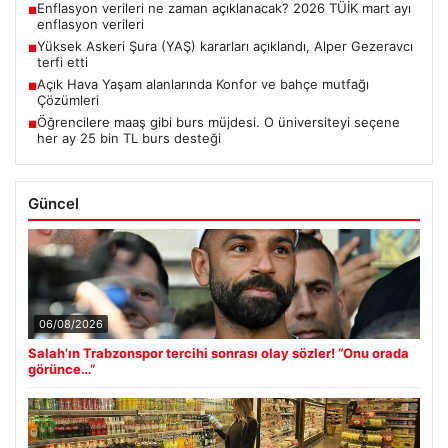
Enflasyon verileri ne zaman açıklanacak? 2026 TÜİK mart ayı
■
enflasyon verileri
Yüksek Askeri Şura (YAŞ) kararları açıklandı, Alper Gezeravcı
■
terfi etti
Açık Hava Yaşam alanlarında Konfor ve bahçe mutfağı
■
Çözümleri
Öğrencilere maaş gibi burs müjdesi. O üniversiteyi seçene
■
her ay 25 bin TL burs desteği
Güncel
06/08/2026
Salah’ın Trabzonspor tercihi sonrası olay sözler! “Onu orada
görünce…”