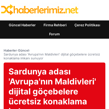
Güncel Haberler
Firma Rehberi
Çerez Politikası
Forum
Haberler
›
Güncel
›
Sardunya adası 'Avrupa'nın Maldivleri' dijital göçebelere ücretsiz
konaklama imkanı sunuyor
Sardunya adası
'Avrupa'nın Maldivleri'
dijital göçebelere
ücretsiz konaklama