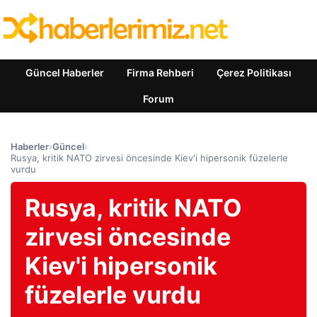
Güncel Haberler
Firma Rehberi
Çerez Politikası
Forum
Haberler
›
Güncel
›
Rusya, kritik NATO zirvesi öncesinde Kiev'i hipersonik füzelerle
vurdu
Rusya, kritik NATO
zirvesi öncesinde
Kiev'i hipersonik
füzelerle vurdu