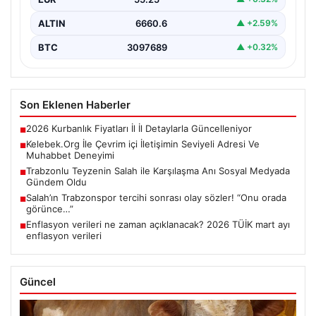
ALTIN
6660.6
▲ +2.59%
BTC
3097689
▲ +0.32%
Son Eklenen Haberler
2026 Kurbanlık Fiyatları İl İl Detaylarla Güncelleniyor
■
Kelebek.Org İle Çevrim içi İletişimin Seviyeli Adresi Ve
■
Muhabbet Deneyimi
Trabzonlu Teyzenin Salah ile Karşılaşma Anı Sosyal Medyada
■
Gündem Oldu
Salah’ın Trabzonspor tercihi sonrası olay sözler! “Onu orada
■
görünce…”
Enflasyon verileri ne zaman açıklanacak? 2026 TÜİK mart ayı
■
enflasyon verileri
Güncel