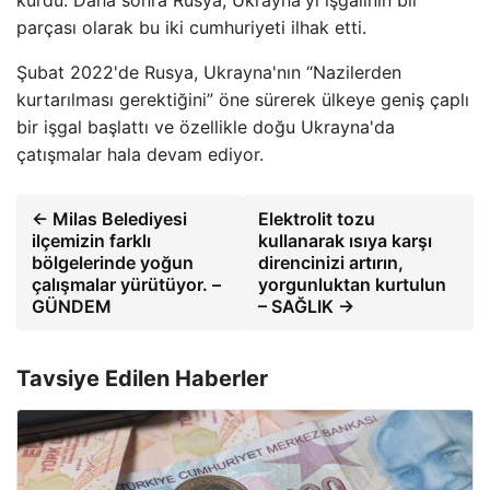
kurdu. Daha sonra Rusya, Ukrayna'yı işgalinin bir
parçası olarak bu iki cumhuriyeti ilhak etti.
Şubat 2022'de Rusya, Ukrayna'nın “Nazilerden
kurtarılması gerektiğini” öne sürerek ülkeye geniş çaplı
bir işgal başlattı ve özellikle doğu Ukrayna'da
çatışmalar hala devam ediyor.
← Milas Belediyesi
Elektrolit tozu
ilçemizin farklı
kullanarak ısıya karşı
bölgelerinde yoğun
direncinizi artırın,
çalışmalar yürütüyor. –
yorgunluktan kurtulun
GÜNDEM
– SAĞLIK →
Tavsiye Edilen Haberler