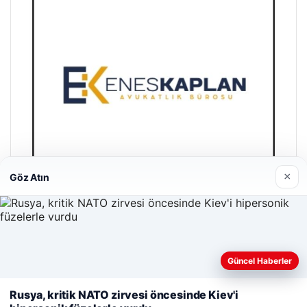
×
Göz Atın
Enes Kaplan Avukatlık Bürosu
28/04/2026
Güncel Haberler
Web sitemizi nasıl kullandığınızı daha iyi anlayabilmek,
deneyiminizi kişiselleştirmek ve geliştirmek amacıyla çerezler
Rusya, kritik NATO zirvesi öncesinde Kiev'i
kullanıyoruz.
Çerez Politikamız