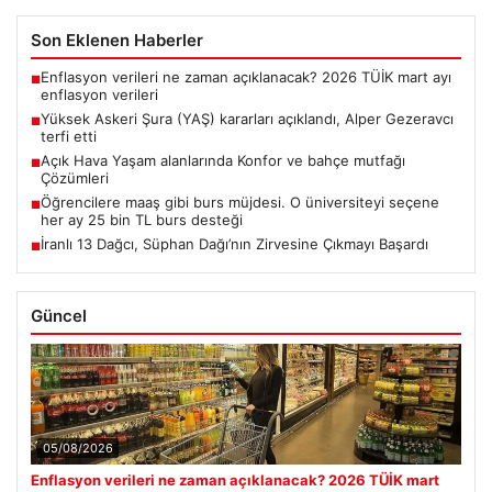
Son Eklenen Haberler
Enflasyon verileri ne zaman açıklanacak? 2026 TÜİK mart ayı
■
enflasyon verileri
Yüksek Askeri Şura (YAŞ) kararları açıklandı, Alper Gezeravcı
■
terfi etti
Açık Hava Yaşam alanlarında Konfor ve bahçe mutfağı
■
Çözümleri
Öğrencilere maaş gibi burs müjdesi. O üniversiteyi seçene
■
her ay 25 bin TL burs desteği
İranlı 13 Dağcı, Süphan Dağı’nın Zirvesine Çıkmayı Başardı
■
Güncel
05/08/2026
Enflasyon verileri ne zaman açıklanacak? 2026 TÜİK mart