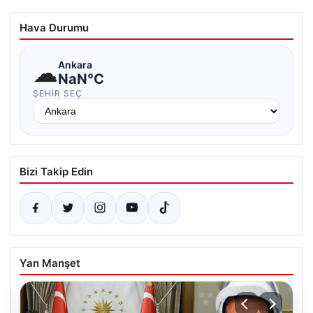
Hava Durumu
☁
Ankara
NaN°C
ŞEHIR SEÇ
Bizi Takip Edin
Yan Manşet