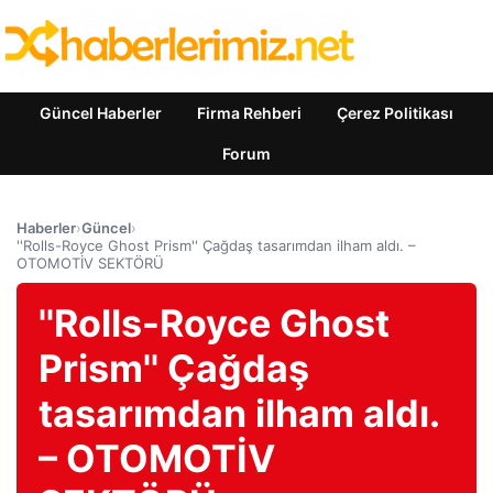
Güncel Haberler
Firma Rehberi
Çerez Politikası
Forum
Haberler
›
Güncel
›
''Rolls-Royce Ghost Prism'' Çağdaş tasarımdan ilham aldı. –
OTOMOTİV SEKTÖRÜ
''Rolls-Royce Ghost
Prism'' Çağdaş
tasarımdan ilham aldı.
– OTOMOTİV