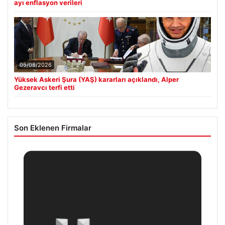
ayı enflasyon verileri
05/08/2026
Yüksek Askeri Şura (YAŞ) kararları açıklandı, Alper
Gezeravcı terfi etti
Son Eklenen Firmalar