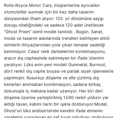
Rolls-Royce Motor Cars, müşterilerine ayrıcalıklı
otomobiller sunmak için bir kez daha tasarım
dünyasından ilham alıyor: 120. yıl dönümüne saygı
duruşu niteliğindeki ve sadece 120 adet üretilecek
“Ghost Prism” isimli model tanıtıldı . Bugün. Sanat,
moda ve tasarım alanlarında trendleri belirleyen etkili
isimlerin ihtiyaçlarından yola çıkan temalar sadeliği
benimsiyor. Cesur renk darbelerinin kombinasyonu,
aracın dış cephesinde eskimeyen bir ifade izlenimi
yaratıyor. Lüks evin yeni modeli Gunmetal, Burnout,
dört renkli dış cephe boyası ve parlak siyah işlemelerle
yapılmıştır. Kusursuz döşeme ve elle çizilmiş dış
kenarları anımsatan kombinasyon, sadece birkaç
dokunuşla iç mekana kadar uzanıyor. Her biri deri
döşeme üzerine yerleştirilmiş 1.040 renkli yıldızın yer
aldığı tavan, kabini narin bir ışıkla dolduruyor.Model,
Ghost'un lüks endüstrisinde kendini ifade etmenin
zarafetini vurgulayan en saf tuval olduğunu doğruluyor.