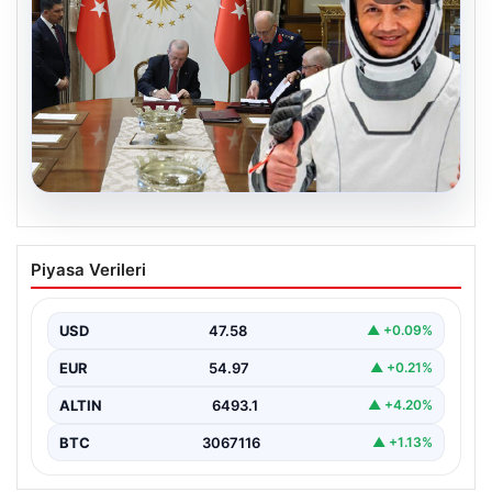
05.08.2026
Yüksek Askeri Şura (YAŞ) kararları
Piyasa Verileri
açıklandı, Alper Gezeravcı terfi etti
USD
47.58
▲ +0.09%
EUR
54.97
▲ +0.21%
ALTIN
6493.1
▲ +4.20%
BTC
3067116
▲ +1.13%