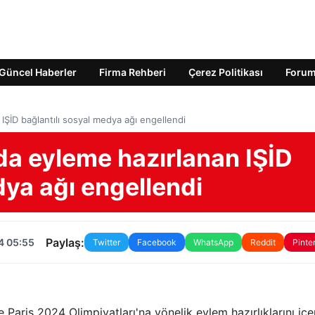
Güncel Haberler
Firma Rehberi
Çerez Politikası
Foru
 IŞİD bağlantılı sosyal medya ağı engellendi
nda eyleme hazırlanan IŞİD
dya ağı engellendi
Paylaş:
4 05:55
Twitter
Facebook
WhatsApp
Reddit
Pinte
e Paris 2024 Olimpiyatları'na yönelik eylem hazırlıklarını iç