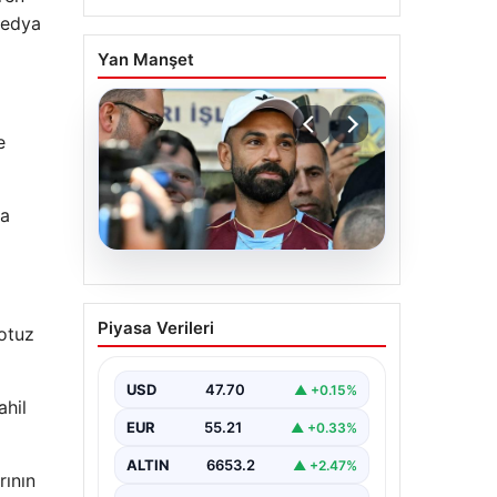
medya
Yan Manşet
e
ha
06.08.2026
Salah’ın Trabzonspor
Piyasa Verileri
 otuz
tercihi sonrası olay
sözler! “Onu orada
görünce…”
USD
47.70
▲ +0.15%
ahil
EUR
55.21
▲ +0.33%
ALTIN
6653.2
▲ +2.47%
rının