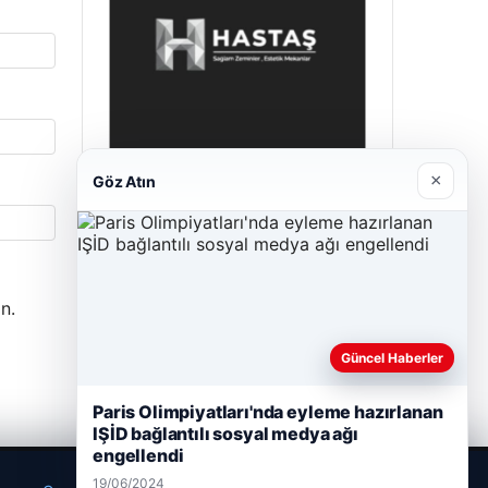
×
Göz Atın
Hastaş Beton
26/05/2026
n.
Güncel Haberler
Paris Olimpiyatları'nda eyleme hazırlanan
IŞİD bağlantılı sosyal medya ağı
engellendi
19/06/2024