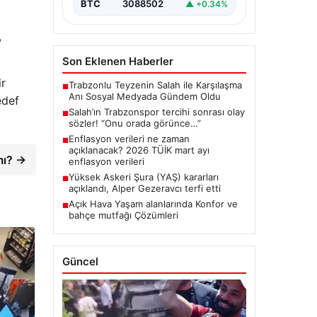
BTC
3088502
▲ +0.34%
,
Son Eklenen Haberler
ir
Trabzonlu Teyzenin Salah ile Karşılaşma
■
Anı Sosyal Medyada Gündem Oldu
edef
Salah’ın Trabzonspor tercihi sonrası olay
■
sözler! “Onu orada görünce…”
Enflasyon verileri ne zaman
■
açıklanacak? 2026 TÜİK mart ayı
mı? →
enflasyon verileri
Yüksek Askeri Şura (YAŞ) kararları
■
açıklandı, Alper Gezeravcı terfi etti
Açık Hava Yaşam alanlarında Konfor ve
■
bahçe mutfağı Çözümleri
Güncel