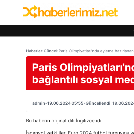
Haberler
›
Güncel
›
Paris Olimpiyatları'nda eyleme hazırlanan
Paris Olimpiyatları'
bağlantılı sosyal me
admin
•
19.06.2024 05:55
•
Güncellendi: 19.06.202
Bu haberin orijinal dili İngilizce idi.
İspanyol yetkililer, Euro 2024 futbol turnuvası v