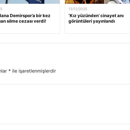
25
13/12/2025
dana Demirspor’a bir kez
‘Kız yüzünden’ cinayet anı
an silme cezası verdi!
görüntüleri yayınlandı
nlar
*
ile işaretlenmişlerdir