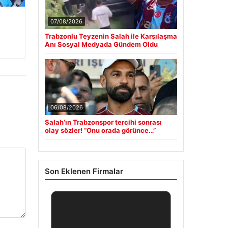
07/08/2026
Trabzonlu Teyzenin Salah ile Karşılaşma
Anı Sosyal Medyada Gündem Oldu
06/08/2026
Salah’ın Trabzonspor tercihi sonrası
olay sözler! “Onu orada görünce…”
Son Eklenen Firmalar