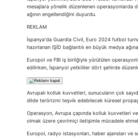
mesajlara yönelik düzenlenen operasyonlarda do
ağının engellendiğini duyurdu.
REKLAM
İspanya'da Guardia Civil, Euro 2024 futbol turn
hazırlanan IŞİD bağlantılı en büyük medya ağın
Europol ve FBI iş birliğiyle yürütülen operasyo
edilirken, İspanyol yetkililer dört şehirde düzen
Avrupalı ​​kolluk kuvvetleri, sunucuların çok sa
dilde terörizmi teşvik edebilecek küresel propag
Operasyon, Avrupa çapında kolluk kuvvetleri v
olmak üzere çevrimiçi iletişimle mücadele etmek
Europol, radyo istasyonları, haber ajansları ve so