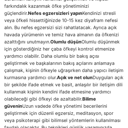
farkındalık kazanmak öfke yönetiminizi
güçlendirir.
Nefes egzersizleri yapın
Kendinizi stresli
veya öfkeli hissettiğinizde 10-15 kez diyafram nefesi
alın. Bu nefes egzersizi sizi rahatlatacak. Ayrıca açık
havada yürümenin ve temiz hava almanın da öfkenizi
azalttığını unutmayın.
Olumlu düşün
Olumlu düşünmek
için gösterdiğiniz her çaba öfkeyi kontrol etmenize
yardımcı olabilir. Daha olumlu bir bakış açısı
geliştirmek ve başkalarının bakış açılarını anlamaya
çalışmak, kişinin öfkeyle uğraşırken daha yapıcı iletişim
kurmasına yardımcı olur.
Açık ve net olun
Duyguları açık
bir şekilde ifade etmek ve basit, anlaşılır bir iletişim dili
kullanmak kişinin kendini ifade etmesine yardımcı
olabileceği gibi öfkeyi de azaltabilir.
Bilime
güvenin
Uzun vadede öfke yönetimi becerilerini
geliştirmek için düzenli egzersiz, meditasyon, spor
veya psikoterapi gibi bilimsel yöntemlerin kullanılması
faydalı olacaktır. Bu teknikleri günlük yaşamınızda