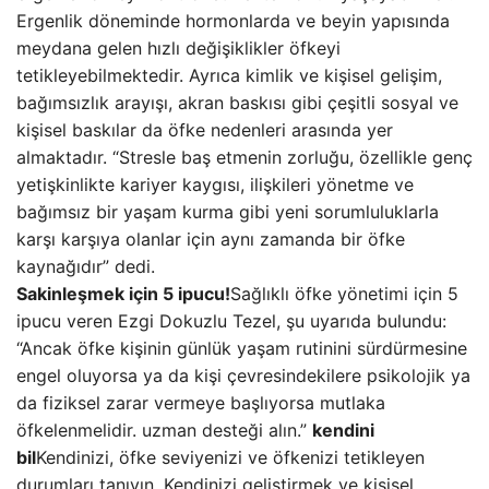
Ergenlik döneminde hormonlarda ve beyin yapısında
meydana gelen hızlı değişiklikler öfkeyi
tetikleyebilmektedir. Ayrıca kimlik ve kişisel gelişim,
bağımsızlık arayışı, akran baskısı gibi çeşitli sosyal ve
kişisel baskılar da öfke nedenleri arasında yer
almaktadır. “Stresle baş etmenin zorluğu, özellikle genç
yetişkinlikte kariyer kaygısı, ilişkileri yönetme ve
bağımsız bir yaşam kurma gibi yeni sorumluluklarla
karşı karşıya olanlar için aynı zamanda bir öfke
kaynağıdır” dedi.
Sakinleşmek için 5 ipucu!
Sağlıklı öfke yönetimi için 5
ipucu veren Ezgi Dokuzlu Tezel, şu uyarıda bulundu:
“Ancak öfke kişinin günlük yaşam rutinini sürdürmesine
engel oluyorsa ya da kişi çevresindekilere psikolojik ya
da fiziksel zarar vermeye başlıyorsa mutlaka
öfkelenmelidir. uzman desteği alın.”
kendini
bil
Kendinizi, öfke seviyenizi ve öfkenizi tetikleyen
durumları tanıyın. Kendinizi geliştirmek ve kişisel