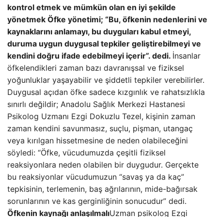
kontrol etmek ve mümkün olan en iyi şekilde
yönetmek Öfke yönetimi; “Bu, öfkenin nedenlerini ve
kaynaklarını anlamayı, bu duyguları kabul etmeyi,
duruma uygun duygusal tepkiler geliştirebilmeyi ve
kendini doğru ifade edebilmeyi içerir”. dedi.
İnsanlar
öfkelendikleri zaman bazı davranışsal ve fiziksel
yoğunluklar yaşayabilir ve şiddetli tepkiler verebilirler.
Duygusal açıdan öfke sadece kızgınlık ve rahatsızlıkla
sınırlı değildir; Anadolu Sağlık Merkezi Hastanesi
Psikolog Uzmanı Ezgi Dokuzlu Tezel, kişinin zaman
zaman kendini savunmasız, suçlu, pişman, utangaç
veya kırılgan hissetmesine de neden olabileceğini
söyledi: “Öfke, vücudumuzda çeşitli fiziksel
reaksiyonlara neden olabilen bir duygudur. Gerçekte
bu reaksiyonlar vücudumuzun “savaş ya da kaç”
tepkisinin, terlemenin, baş ağrılarının, mide-bağırsak
sorunlarının ve kas gerginliğinin sonucudur” dedi.
Öfkenin kaynağı anlaşılmalı
Uzman psikolog Ezgi