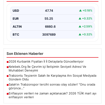
İnternet çağında kullanıcıların güvenli bir tarzda bağlantı
oluşturması kritik bir değer ifade etmektedir. Halen…
USD
47.74
▲ +0.18%
EUR
55.25
▲ +0.32%
ALTIN
6660.6
▲ +2.59%
BTC
3097689
▲ +0.32%
Son Eklenen Haberler
2026 Kurbanlık Fiyatları İl İl Detaylarla Güncelleniyor
■
Kelebek.Org İle Çevrim içi İletişimin Seviyeli Adresi Ve
■
Muhabbet Deneyimi
Trabzonlu Teyzenin Salah ile Karşılaşma Anı Sosyal Medyada
■
Gündem Oldu
Salah’ın Trabzonspor tercihi sonrası olay sözler! “Onu orada
■
görünce…”
Enflasyon verileri ne zaman açıklanacak? 2026 TÜİK mart ayı
■
enflasyon verileri