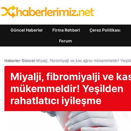
Güncel Haberler
Firma Rehberi
Çerez Politikası
Forum
Haberler
›
Güncel
›
Miyalji, fibromiyalji ve kas ağrısı mükemmeldir! Yeşild
Miyalji, fibromiyalji ve ka
mükemmeldir! Yeşilden
rahatlatıcı iyileşme