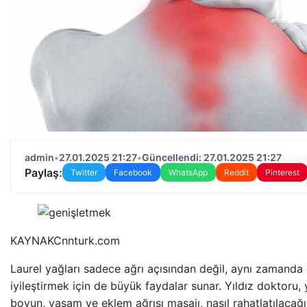
admin
•
27.01.2025 21:27
•
Güncellendi: 27.01.2025 21:27
Paylaş:
Twitter
Facebook
WhatsApp
Reddit
Pinterest
KAYNAK
Cnnturk.com
Laurel yağları sadece ağrı açısından değil, aynı zamanda 
iyileştirmek için de büyük faydalar sunar. Yıldız doktoru,
boyun, yaşam ve eklem ağrısı masajı, nasıl rahatlatılacağı