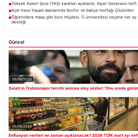
Yüksek Askeri Şura (YAŞ) kararları açıklandı, Alper Gezeravcı terfi 
■
Açık Hava Yaşam alanlarında Konfor ve bahçe mutfağı Çözümleri
■
Öğrencilere maaş gibi burs müjdesi. O üniversiteyi seçene her ay
■
desteği
Güncel
06/08/2026
Salah’ın Trabzonspor tercihi sonrası olay sözler! “Onu orada görü
05/08/2026
Enflasyon verileri ne zaman açıklanacak? 2026 TÜİK mart ayı enfl