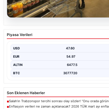
05.08.2026
Enflasyon verileri ne zaman açıklanacak? 20
Piyasa Verileri
ayı enflasyon verileri
USD
47.60
EUR
54.97
ALTIN
6477.5
BTC
3077720
Son Eklenen Haberler
Salah’ın Trabzonspor tercihi sonrası olay sözler! “Onu orada görü
■
Enflasyon verileri ne zaman açıklanacak? 2026 TÜİK mart ayı enflas
■