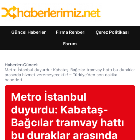
Güncel Haberler
Firma Rehberi
Çerez Politikası
Forum
Haberler
›
Güncel
›
Metro İstanbul duyurdu: Kabataş-Bağcılar tramvay hattı bu duraklar
arasında hizmet veremeyecektir! – Türkiye'den son dakika
haberleri
Metro İstanbul
duyurdu: Kabataş-
Bağcılar tramvay hattı
bu duraklar arasında