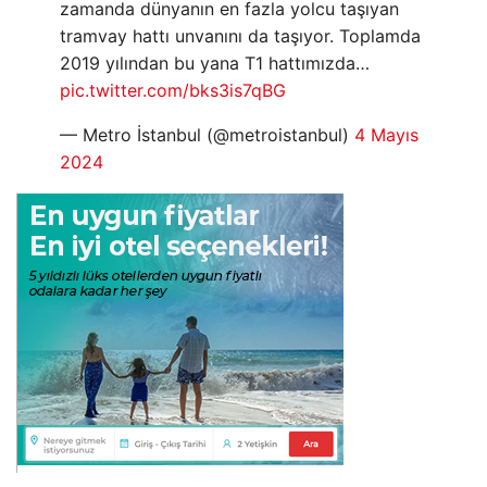
zamanda dünyanın en fazla yolcu taşıyan
tramvay hattı unvanını da taşıyor. Toplamda
2019 yılından bu yana T1 hattımızda…
pic.twitter.com/bks3is7qBG
— Metro İstanbul (@metroistanbul)
4 Mayıs
2024