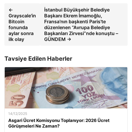
←
İstanbul Büyükşehir Belediye
Grayscale'in
Başkanı Ekrem İmamoğlu,
Bitcoin
Fransa'nın başkenti Paris'te
fonunda
düzenlenen “Avrupa Belediye
aylar sonra
Başkanları Zirvesi”nde konuştu –
ilk olay
GÜNDEM →
Tavsiye Edilen Haberler
14/12/2025
Asgari Ücret Komisyonu Toplanıyor: 2026 Ücret
Görüşmeleri Ne Zaman?