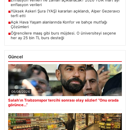
■
enflasyon verileri
Yüksek Askeri Şura (YAŞ) kararları açıklandı, Alper Gezeravcı
■
terfi etti
Açık Hava Yaşam alanlarında Konfor ve bahçe mutfağı
■
Çözümleri
Öğrencilere maaş gibi burs müjdesi. O üniversiteyi seçene
■
her ay 25 bin TL burs desteği
Güncel
06/08/2026
Salah’ın Trabzonspor tercihi sonrası olay sözler! “Onu orada
görünce…”