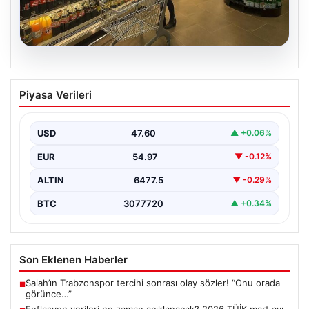
05.08.2026
Enflasyon verileri ne zaman
Piyasa Verileri
açıklanacak? 2026 TÜİK mart ayı
enflasyon verileri
USD
47.60
▲ +0.06%
EUR
54.97
▼ -0.12%
ALTIN
6477.5
▼ -0.29%
BTC
3077720
▲ +0.34%
Son Eklenen Haberler
Salah’ın Trabzonspor tercihi sonrası olay sözler! “Onu orada
■
görünce…”
Enflasyon verileri ne zaman açıklanacak? 2026 TÜİK mart ayı