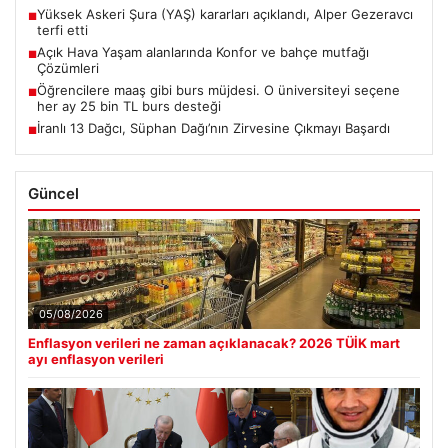
Yüksek Askeri Şura (YAŞ) kararları açıklandı, Alper Gezeravcı
■
terfi etti
Açık Hava Yaşam alanlarında Konfor ve bahçe mutfağı
■
Çözümleri
Öğrencilere maaş gibi burs müjdesi. O üniversiteyi seçene
■
her ay 25 bin TL burs desteği
İranlı 13 Dağcı, Süphan Dağı’nın Zirvesine Çıkmayı Başardı
■
Güncel
05/08/2026
Enflasyon verileri ne zaman açıklanacak? 2026 TÜİK mart
ayı enflasyon verileri