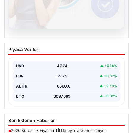
08.08.2026
Kelebek.Org İle Çevrim içi İletişimin
Piyasa Verileri
Seviyeli Adresi Ve Muhabbet Deneyimi
İnternet çağında kullanıcıların güvenli bir tarzda bağlantı
oluşturması kritik bir değer ifade etmektedir. Halen…
USD
47.74
▲ +0.18%
EUR
55.25
▲ +0.32%
ALTIN
6660.6
▲ +2.59%
BTC
3097689
▲ +0.32%
Son Eklenen Haberler
2026 Kurbanlık Fiyatları İl İl Detaylarla Güncelleniyor
■