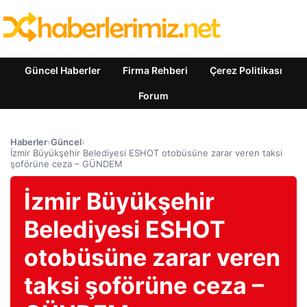
Güncel Haberler
Firma Rehberi
Çerez Politikası
Forum
Haberler
›
Güncel
›
İzmir Büyükşehir Belediyesi ESHOT otobüsüne zarar veren taksi
şoförüne ceza – GÜNDEM
İzmir Büyükşehir
Belediyesi ESHOT
otobüsüne zarar veren
taksi şoförüne ceza –