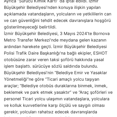
Ayrıca “Sürücü Kimlik Kartı” da iptal edildi. İzmir
Büyükşehir Belediyesi'nden konuya ilişkin yapılan
açıklamada vatandaşların, yolcuların ve yetkililerin can
ve can güvenliğini tehdit edecek davranışlara hoşgörü
gösterilmeyeceği belirtildi.
İzmir Büyükşehir Belediyesi, 3 Mayıs 2024'te Bornova
Metro Transfer Merkezi'nde meydana gelen kazanın
ardından harekete geçti. İzmir Büyükşehir Belediyesi
Polisi Trafik Daire Başkanlığı'na bağlı ekipler, ESHOT
otobüsüne zarar veren taksi şoförü hakkında yasal
işlem başlattı. sürücüye sözlü saldırıda bulundu.
Büyükşehir Belediyesi'nin “Belediye Emir ve Yasaklar
Yönetmeliği”ne göre “Ticari amaçlı yolcu taşıyan
araçlar; “Belediye otobüs duraklarına binmek, inmek,
beklemek ve park etmek yasaktır” ve “Araç şoförleri ve
personel Ticari yolcu ulaşımın vatandaşlara, yolculara
ve kolluk kuvvetlerine karşı ölçülü ve saygılı olması
gerekir, yolcuları rahatsız edecek davranışlarda