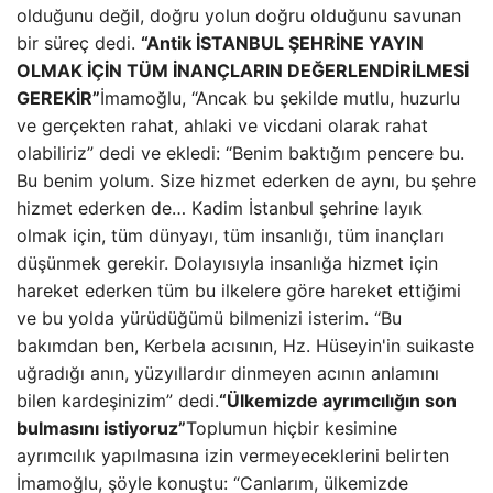
olduğunu değil, doğru yolun doğru olduğunu savunan
bir süreç dedi.
“Antik İSTANBUL ŞEHRİNE YAYIN
OLMAK İÇİN TÜM İNANÇLARIN DEĞERLENDİRİLMESİ
GEREKİR”
İmamoğlu, “Ancak bu şekilde mutlu, huzurlu
ve gerçekten rahat, ahlaki ve vicdani olarak rahat
olabiliriz” dedi ve ekledi: “Benim baktığım pencere bu.
Bu benim yolum. Size hizmet ederken de aynı, bu şehre
hizmet ederken de… Kadim İstanbul şehrine layık
olmak için, tüm dünyayı, tüm insanlığı, tüm inançları
düşünmek gerekir. Dolayısıyla insanlığa hizmet için
hareket ederken tüm bu ilkelere göre hareket ettiğimi
ve bu yolda yürüdüğümü bilmenizi isterim. “Bu
bakımdan ben, Kerbela acısının, Hz. Hüseyin'in suikaste
uğradığı anın, yüzyıllardır dinmeyen acının anlamını
bilen kardeşinizim” dedi.
“Ülkemizde ayrımcılığın son
bulmasını istiyoruz”
Toplumun hiçbir kesimine
ayrımcılık yapılmasına izin vermeyeceklerini belirten
İmamoğlu, şöyle konuştu: “Canlarım, ülkemizde