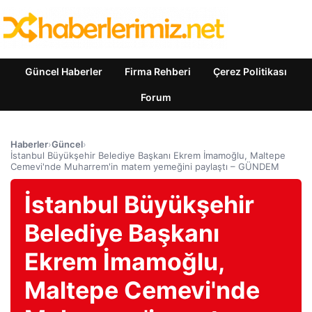
Güncel Haberler
Firma Rehberi
Çerez Politikası
Forum
Haberler
›
Güncel
›
İstanbul Büyükşehir Belediye Başkanı Ekrem İmamoğlu, Maltepe
Cemevi'nde Muharrem'in matem yemeğini paylaştı – GÜNDEM
İstanbul Büyükşehir
Belediye Başkanı
Ekrem İmamoğlu,
Maltepe Cemevi'nde