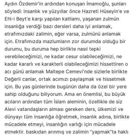
Aydın Özdemir'in ardından konuşan İmamoğlu, şunları
söyledi: insanlık ve yüzyıllar önce Hazreti Hüseyin'e ve
Ehl-i Beyt'e karşı yapılan katliamı, yaşanan zulmün
insanlığa verdiği bazı dersleri daha iyi anlamak,
etrafımızdaki zalimin, eğer varsa, zulmünü anlamak
için. Etrafımızda mazlumların zor durumda olduğu bir
durumu, bu duruma hep birlikte nasıl tepki
verebileceğimizi, ne kadar cesur olabileceğimizi, ne
kadar kararlı ve karakterli olabileceğimizi hissettiren o
acı günü anlamak Maltepe Cemevi'nde sizlerle birlikte
Değerli canlar, ortak acımızı paylaşmak ve hissetmek
için. Bu yas günlerinde bugünün daha da özel bir yere
sahip olduğunu biliyorum. Ama en önemlisi, bu büyük
acıların ardından tüm İslam aleminin, özellikle de siz
Alevi vatandaşların alması gereken ders, ülkemizi ve
dünyayı tüm insanlığa öğretmek, insanlık adına, birlikte
mücadele etmeyi, insanlığın varlığı için mücadele
etmektir. baskıdan arınmış ve zalimin “yapmak”ta haklı