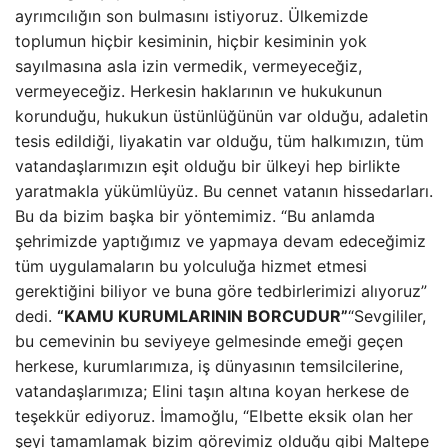
ayrımcılığın son bulmasını istiyoruz. Ülkemizde
toplumun hiçbir kesiminin, hiçbir kesiminin yok
sayılmasına asla izin vermedik, vermeyeceğiz,
vermeyeceğiz. Herkesin haklarının ve hukukunun
korunduğu, hukukun üstünlüğünün var olduğu, adaletin
tesis edildiği, liyakatin var olduğu, tüm halkımızın, tüm
vatandaşlarımızın eşit olduğu bir ülkeyi hep birlikte
yaratmakla yükümlüyüz. Bu cennet vatanın hissedarları.
Bu da bizim başka bir yöntemimiz. “Bu anlamda
şehrimizde yaptığımız ve yapmaya devam edeceğimiz
tüm uygulamaların bu yolculuğa hizmet etmesi
gerektiğini biliyor ve buna göre tedbirlerimizi alıyoruz”
dedi.
“KAMU KURUMLARININ BORCUDUR”
“Sevgililer,
bu cemevinin bu seviyeye gelmesinde emeği geçen
herkese, kurumlarımıza, iş dünyasının temsilcilerine,
vatandaşlarımıza; Elini taşın altına koyan herkese de
teşekkür ediyoruz. İmamoğlu, “Elbette eksik olan her
şeyi tamamlamak bizim görevimiz olduğu gibi Maltepe