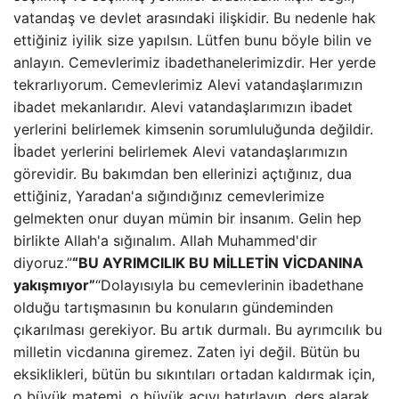
vatandaş ve devlet arasındaki ilişkidir. Bu nedenle hak
ettiğiniz iyilik size yapılsın. Lütfen bunu böyle bilin ve
anlayın. Cemevlerimiz ibadethanelerimizdir. Her yerde
tekrarlıyorum. Cemevlerimiz Alevi vatandaşlarımızın
ibadet mekanlarıdır. Alevi vatandaşlarımızın ibadet
yerlerini belirlemek kimsenin sorumluluğunda değildir.
İbadet yerlerini belirlemek Alevi vatandaşlarımızın
görevidir. Bu bakımdan ben ellerinizi açtığınız, dua
ettiğiniz, Yaradan'a sığındığınız cemevlerimize
gelmekten onur duyan mümin bir insanım. Gelin hep
birlikte Allah'a sığınalım. Allah Muhammed'dir
diyoruz.”
“BU AYRIMCILIK BU MİLLETİN VİCDANINA
yakışmıyor”
“Dolayısıyla bu cemevlerinin ibadethane
olduğu tartışmasının bu konuların gündeminden
çıkarılması gerekiyor. Bu artık durmalı. Bu ayrımcılık bu
milletin vicdanına giremez. Zaten iyi değil. Bütün bu
eksiklikleri, bütün bu sıkıntıları ortadan kaldırmak için,
o büyük matemi, o büyük acıyı hatırlayıp, ders alarak,