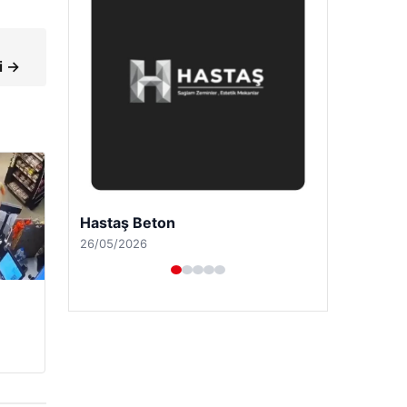
i →
Enes Kaplan Avukatlık Bürosu
28/04/2026