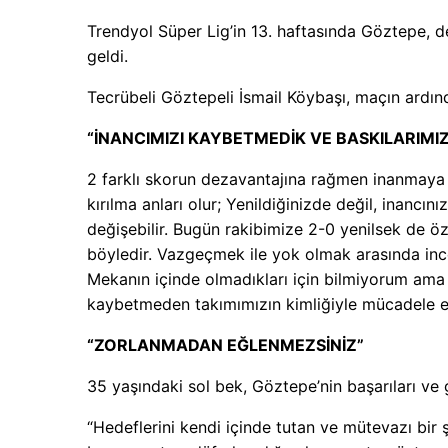
Trendyol Süper Lig’in 13. haftasında Göztepe, 
geldi.
Tecrübeli Göztepeli İsmail Köybaşı, maçın ardın
“İNANCIMIZI KAYBETMEDİK VE BASKILARIM
2 farklı skorun dezavantajına rağmen inanmaya d
kırılma anları olur; Yenildiğinizde değil, inancı
değişebilir. Bugün rakibimize 2-0 yenilsek de 
böyledir. Vazgeçmek ile yok olmak arasında ince 
Mekanın içinde olmadıkları için bilmiyorum ama d
kaybetmeden takımımızın kimliğiyle mücadele e
“ZORLANMADAN EĞLENMEZSİNİZ”
35 yaşındaki sol bek, Göztepe’nin başarıları ve gol
“Hedeflerini kendi içinde tutan ve mütevazı bir 