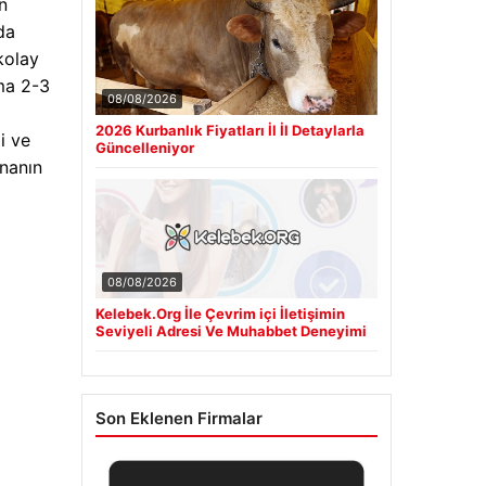
n
da
kolay
ma 2-3
08/08/2026
2026 Kurbanlık Fiyatları İl İl Detaylarla
i ve
Güncelleniyor
onanın
08/08/2026
Kelebek.Org İle Çevrim içi İletişimin
Seviyeli Adresi Ve Muhabbet Deneyimi
Son Eklenen Firmalar