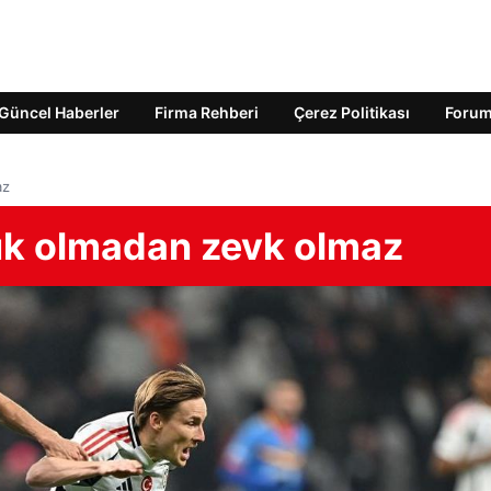
Güncel Haberler
Firma Rehberi
Çerez Politikası
Foru
az
luk olmadan zevk olmaz