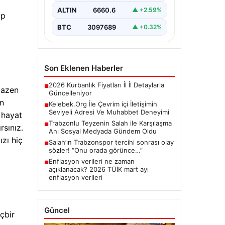
oluşturması kritik bir değer ifade
ALTIN
6660.6
▲ +2.59%
etmektedir. Halen…
ip
BTC
3097689
▲ +0.32%
Son Eklenen Haberler
2026 Kurbanlık Fiyatları İl İl Detaylarla
■
bazen
Güncelleniyor
an
Kelebek.Org İle Çevrim içi İletişimin
■
Seviyeli Adresi Ve Muhabbet Deneyimi
 hayat
Trabzonlu Teyzenin Salah ile Karşılaşma
■
rsınız.
Anı Sosyal Medyada Gündem Oldu
ızı hiç
Salah’ın Trabzonspor tercihi sonrası olay
■
sözler! “Onu orada görünce…”
Enflasyon verileri ne zaman
■
açıklanacak? 2026 TÜİK mart ayı
enflasyon verileri
Güncel
çbir