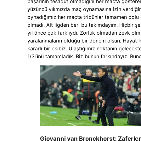
başarının tesadüf olmadığını her maçta göstere
yüzüncü yılımızda maç oynamasına izin verdiğim
oynadığımız her maçta tribünler tamamen dolu o
olmadı. Alt ligden beri bu takımdayım. Hiçbir 
yıl önce çok farklıydı. Zorluk olmadan zevk olma
yaralanmaların olduğu bir dönem olsun. Hayat he
kararlı bir ekibiz. Ulaştığımız noktanın gelecek
1/3’ünü tamamladık. Biz bunun farkındayız. Bun
Giovanni van Bronckhorst: Zaferle