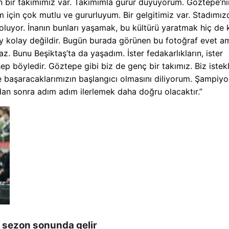
n bir takımımız var. Takımımla gurur duyuyorum. Göztepe’ni
 için çok mutlu ve gururluyum. Bir gelgitimiz var. Stadımız
luyor. İnanın bunları yaşamak, bu kültürü yaratmak hiç de 
şey kolay değildir. Bugün burada görünen bu fotoğraf evet a
z. Bunu Beşiktaş’ta da yaşadım. İster fedakarlıkların, ister
p böyledir. Göztepe gibi biz de genç bir takımız. Biz istekl
te başaracaklarımızın başlangıcı olmasını diliyorum. Şampiy
dan sonra adım adım ilerlemek daha doğru olacaktır.”
r sezon sonunda gelir