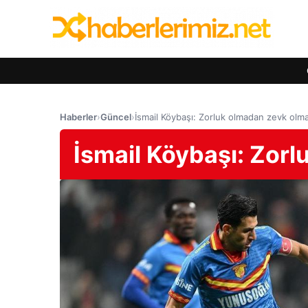
Haberler
›
Güncel
›
İsmail Köybaşı: Zorluk olmadan zevk olm
İsmail Köybaşı: Zor