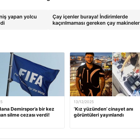
niş yapan yolcu
Çay içenler buraya! İndirimlerde
ldi
kaçırılmaması gereken çay makineler
25
13/12/2025
dana Demirspor’a bir kez
‘Kız yüzünden’ cinayet anı
an silme cezası verdi!
görüntüleri yayınlandı