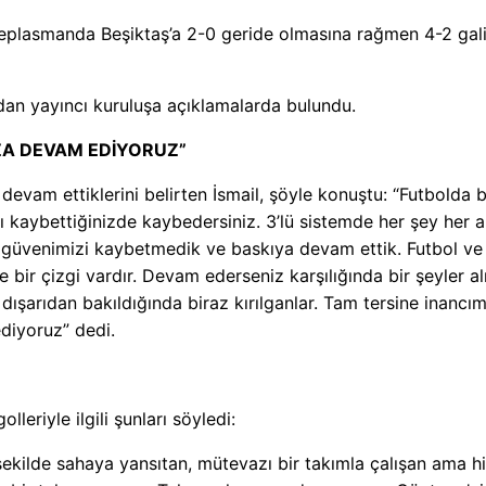
deplasmanda Beşiktaş’a 2-0 geride olmasına rağmen 4-2 gal
dan yayıncı kuruluşa açıklamalarda bulundu.
IZA DEVAM EDİYORUZ”
evam ettiklerini belirten İsmail, şöyle konuştu: “Futbolda 
nızı kaybettiğinizde kaybedersiniz. 3’lü sistemde her şey her 
özgüvenimizi kaybetmedik ve baskıya devam ettik. Futbol ve
bir çizgi vardır. Devam ederseniz karşılığında bir şeyler alı
ışarıdan bakıldığında biraz kırılganlar. Tam tersine inancım
diyoruz” dedi.
leriyle ilgili şunları söyledi:
şekilde sahaya yansıtan, mütevazı bir takımla çalışan ama hi