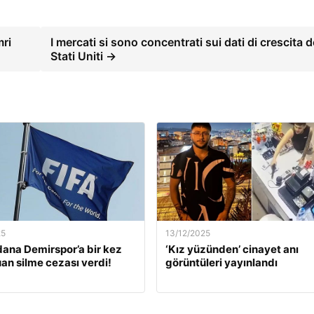
ri
I mercati si sono concentrati sui dati di crescita d
Stati Uniti →
25
13/12/2025
dana Demirspor’a bir kez
‘Kız yüzünden’ cinayet anı
an silme cezası verdi!
görüntüleri yayınlandı