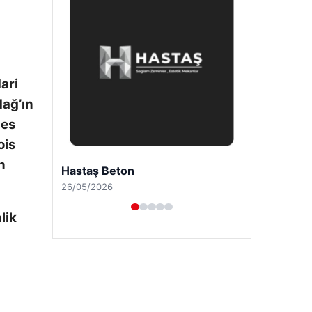
ari
dağ’ın
nes
ois
n
Enes Kaplan Avukatlık Bürosu
28/04/2026
lik