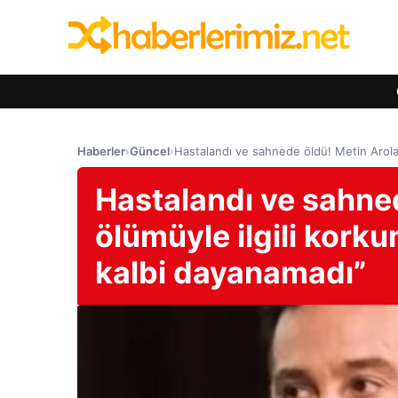
Haberler
›
Güncel
›
Hastalandı ve sahnede öldü! Metin Arolat
Hastalandı ve sahned
ölümüyle ilgili kork
kalbi dayanamadı”