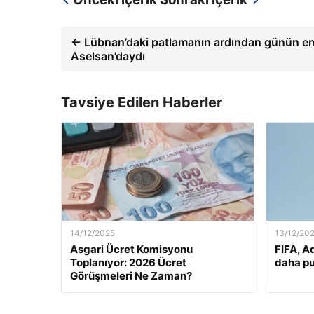
← Lübnan’daki patlamanın ardından günün em
Aselsan’daydı
Tavsiye Edilen Haberler
14/12/2025
13/12/20
Asgari Ücret Komisyonu
FIFA, A
Toplanıyor: 2026 Ücret
daha pu
Görüşmeleri Ne Zaman?