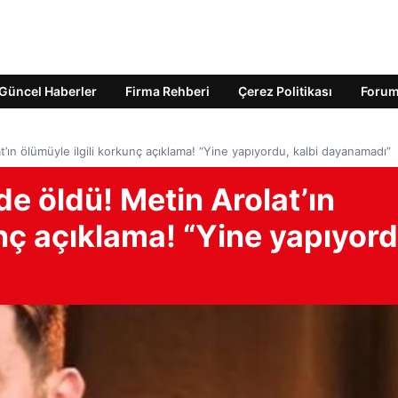
Güncel Haberler
Firma Rehberi
Çerez Politikası
Foru
’ın ölümüyle ilgili korkunç açıklama! “Yine yapıyordu, kalbi dayanamadı”
e öldü! Metin Arolat’ın
unç açıklama! “Yine yapıyord