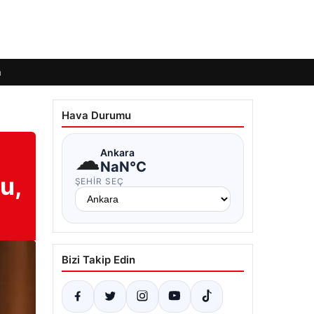
m
Hava Durumu
☁
Ankara
NaN°C
u,
ŞEHIR SEÇ
Bizi Takip Edin