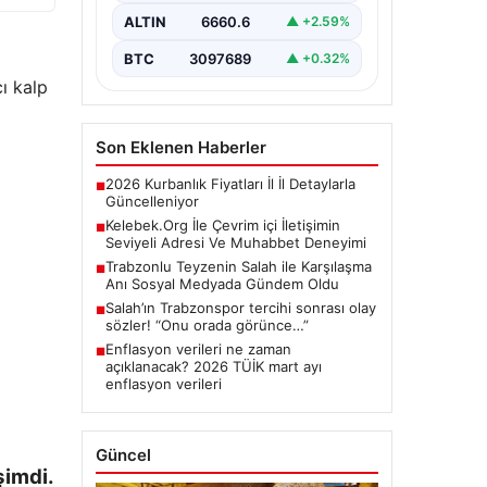
oluşturması kritik bir değer ifade
ALTIN
6660.6
▲ +2.59%
etmektedir. Halen…
BTC
3097689
▲ +0.32%
ı kalp
Son Eklenen Haberler
2026 Kurbanlık Fiyatları İl İl Detaylarla
■
Güncelleniyor
Kelebek.Org İle Çevrim içi İletişimin
■
Seviyeli Adresi Ve Muhabbet Deneyimi
Trabzonlu Teyzenin Salah ile Karşılaşma
■
Anı Sosyal Medyada Gündem Oldu
Salah’ın Trabzonspor tercihi sonrası olay
■
sözler! “Onu orada görünce…”
Enflasyon verileri ne zaman
■
açıklanacak? 2026 TÜİK mart ayı
enflasyon verileri
Güncel
şimdi.