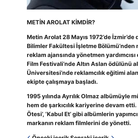
METİN AROLAT KİMDİR?
Metin Arolat 28 Mayıs 1972’de İzmir’de d
Bilimler Fakültesi İşletme Bölümü’nden
reklam ajansında yönetmen yardımcısı ol
Film Festivali’nde Altın Aslan ödülünü al
Üniversitesi’nde reklamcılık eğitimi ala
ekipte çalışmaya başladı.
1995 yılında Ayrılık Olmaz albümüyle m
hem de şarkıcılık kariyerine devam etti. 
Ötesi’, ‘Kabul Et’ gibi albümlerin yapım
markanın reklam filmlerini de yönetti.
Önceki içerik
Sonraki içerik