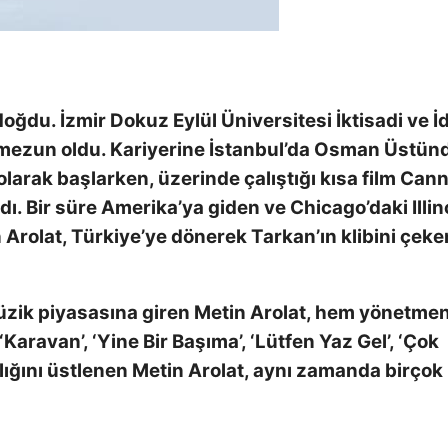
oğdu. İzmir Dokuz Eylül Üniversitesi İktisadi ve İd
 mezun oldu. Kariyerine İstanbul’da Osman Üstün
arak başlarken, üzerinde çalıştığı kısa film Can
dı. Bir süre Amerika’ya giden ve Chicago’daki Illin
n Arolat, Türkiye’ye dönerek Tarkan’ın klibini çeke
üzik piyasasına giren Metin Arolat, hem yönetmen
‘Karavan’, ‘Yine Bir Başıma’, ‘Lütfen Yaz Gel’, ‘Çok
cılığını üstlenen Metin Arolat, aynı zamanda birçok