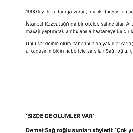
1990’lı yıllara damga vuran, müzik dünyasının se
İstanbul Kozyatağı’nda bir otelde sahne alan Aro
masajı yaptırarak ambulansla hastaneye kaldırıld
Ünlü şarkıcının ölüm haberini alan yakın arkada
arkadaşının ölüm haberiyle sarsılan Sağıroğlu, g
‘BİZDE DE ÖLÜMLER VAR’
Demet Sağıroğlu şunları söyledi: ‘Çok y