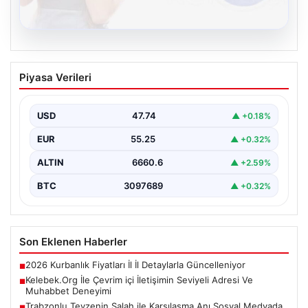
08.08.2026
Kelebek.Org İle Çevrim içi İletişimin
Piyasa Verileri
Seviyeli Adresi Ve Muhabbet Deneyimi
İnternet çağında kullanıcıların güvenli bir tarzda bağlantı
oluşturması kritik bir değer ifade etmektedir. Halen…
USD
47.74
▲ +0.18%
EUR
55.25
▲ +0.32%
ALTIN
6660.6
▲ +2.59%
BTC
3097689
▲ +0.32%
Son Eklenen Haberler
2026 Kurbanlık Fiyatları İl İl Detaylarla Güncelleniyor
■
Kelebek.Org İle Çevrim içi İletişimin Seviyeli Adresi Ve
■
Muhabbet Deneyimi
Trabzonlu Teyzenin Salah ile Karşılaşma Anı Sosyal Medyada
■