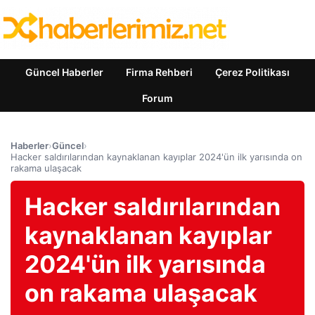
Güncel Haberler
Firma Rehberi
Çerez Politikası
Forum
Haberler
›
Güncel
›
Hacker saldırılarından kaynaklanan kayıplar 2024'ün ilk yarısında on
rakama ulaşacak
Hacker saldırılarından
kaynaklanan kayıplar
2024'ün ilk yarısında
on rakama ulaşacak