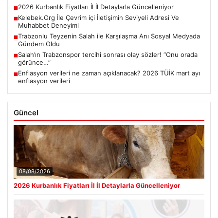
2026 Kurbanlık Fiyatları İl İl Detaylarla Güncelleniyor
■
Kelebek.Org İle Çevrim içi İletişimin Seviyeli Adresi Ve
■
Muhabbet Deneyimi
Trabzonlu Teyzenin Salah ile Karşılaşma Anı Sosyal Medyada
■
Gündem Oldu
Salah’ın Trabzonspor tercihi sonrası olay sözler! “Onu orada
■
görünce…”
Enflasyon verileri ne zaman açıklanacak? 2026 TÜİK mart ayı
■
enflasyon verileri
Güncel
08/08/2026
2026 Kurbanlık Fiyatları İl İl Detaylarla Güncelleniyor