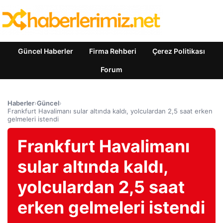
Güncel Haberler
Firma Rehberi
Çerez Politikası
Forum
Haberler
›
Güncel
›
Frankfurt Havalimanı sular altında kaldı, yolculardan 2,5 saat erken
gelmeleri istendi
Frankfurt Havalimanı
sular altında kaldı,
yolculardan 2,5 saat
erken gelmeleri istendi