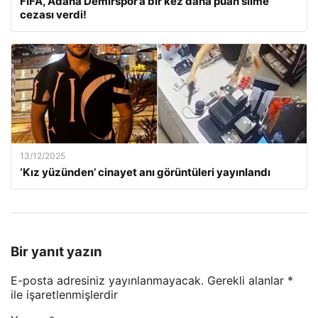
FIFA, Adana Demirspor’a bir kez daha puan silme
cezası verdi!
13/12/2025
‘Kız yüzünden’ cinayet anı görüntüleri yayınlandı
Bir yanıt yazın
E-posta adresiniz yayınlanmayacak.
Gerekli alanlar
*
ile işaretlenmişlerdir