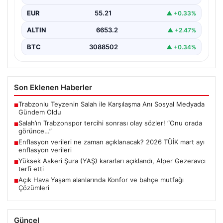
EUR
55.21
▲ +0.33%
ALTIN
6653.2
▲ +2.47%
BTC
3088502
▲ +0.34%
Son Eklenen Haberler
Trabzonlu Teyzenin Salah ile Karşılaşma Anı Sosyal Medyada
■
Gündem Oldu
Salah’ın Trabzonspor tercihi sonrası olay sözler! “Onu orada
■
görünce…”
Enflasyon verileri ne zaman açıklanacak? 2026 TÜİK mart ayı
■
enflasyon verileri
Yüksek Askeri Şura (YAŞ) kararları açıklandı, Alper Gezeravcı
■
terfi etti
Açık Hava Yaşam alanlarında Konfor ve bahçe mutfağı
■
Çözümleri
Güncel