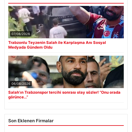
07/08/2026
Trabzonlu Teyzenin Salah ile Karşılaşma Anı Sosyal
Medyada Gündem Oldu
06/08/2026
Salah’ın Trabzonspor tercihi sonrası olay sözler! “Onu orada
görünce…”
Son Eklenen Firmalar