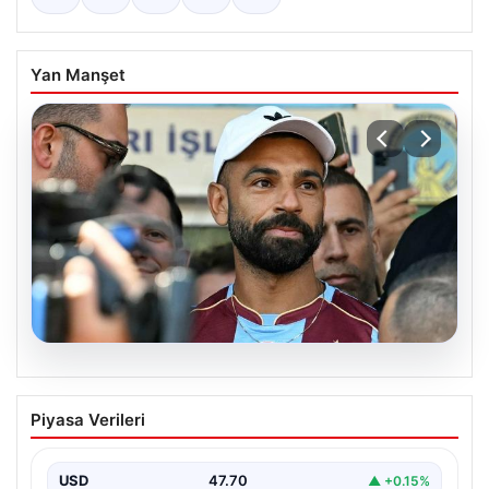
Yan Manşet
06.08.2026
Salah’ın Trabzonspor tercihi sonrası
Piyasa Verileri
olay sözler! “Onu orada görünce…”
USD
47.70
▲ +0.15%