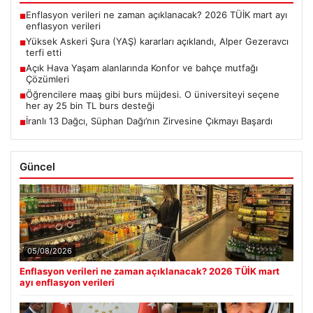
Enflasyon verileri ne zaman açıklanacak? 2026 TÜİK mart ayı
■
enflasyon verileri
Yüksek Askeri Şura (YAŞ) kararları açıklandı, Alper Gezeravcı
■
terfi etti
Açık Hava Yaşam alanlarında Konfor ve bahçe mutfağı
■
Çözümleri
Öğrencilere maaş gibi burs müjdesi. O üniversiteyi seçene
■
her ay 25 bin TL burs desteği
İranlı 13 Dağcı, Süphan Dağı’nın Zirvesine Çıkmayı Başardı
■
Güncel
05/08/2026
Enflasyon verileri ne zaman açıklanacak? 2026 TÜİK mart
ayı enflasyon verileri