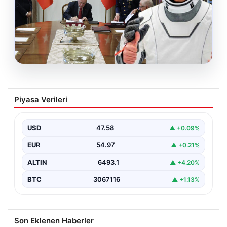
05.08.2026
Yüksek Askeri Şura (YAŞ) kararları
Piyasa Verileri
açıklandı, Alper Gezeravcı terfi etti
USD
47.58
▲ +0.09%
EUR
54.97
▲ +0.21%
ALTIN
6493.1
▲ +4.20%
BTC
3067116
▲ +1.13%
Son Eklenen Haberler