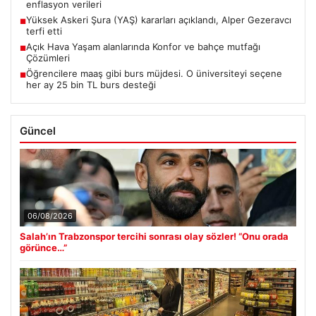
enflasyon verileri
Yüksek Askeri Şura (YAŞ) kararları açıklandı, Alper Gezeravcı
■
terfi etti
Açık Hava Yaşam alanlarında Konfor ve bahçe mutfağı
■
Çözümleri
Öğrencilere maaş gibi burs müjdesi. O üniversiteyi seçene
■
her ay 25 bin TL burs desteği
Güncel
06/08/2026
Salah’ın Trabzonspor tercihi sonrası olay sözler! “Onu orada
görünce…”