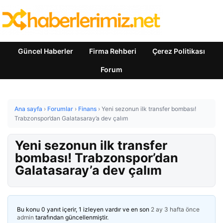
Güncel Haberler
Firma Rehberi
Çerez Politikası
Forum
Ana sayfa
›
Forumlar
›
Finans
›
Yeni sezonun ilk transfer bombası!
Trabzonspor’dan Galatasaray’a dev çalım
Yeni sezonun ilk transfer
bombası! Trabzonspor’dan
Galatasaray’a dev çalım
Bu konu 0 yanıt içerir, 1 izleyen vardır ve en son
2 ay 3 hafta önce
admin
tarafından güncellenmiştir.