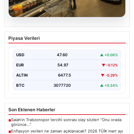
05.08.2026
Enflasyon verileri ne zaman
Piyasa Verileri
açıklanacak? 2026 TÜİK mart ayı
enflasyon verileri
USD
47.60
▲ +0.06%
EUR
54.97
▼ -0.12%
ALTIN
6477.5
▼ -0.29%
BTC
3077720
▲ +0.34%
Son Eklenen Haberler
Salah’ın Trabzonspor tercihi sonrası olay sözler! “Onu orada
■
görünce…”
Enflasyon verileri ne zaman açıklanacak? 2026 TÜİK mart ayı
■