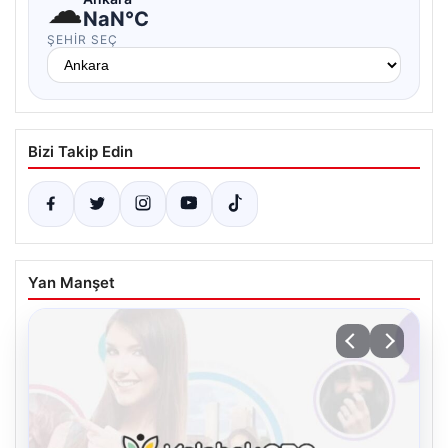
☁
NaN°C
ŞEHIR SEÇ
Bizi Takip Edin
Yan Manşet