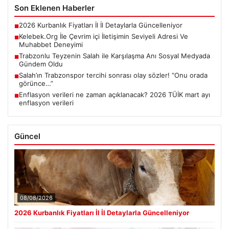
Son Eklenen Haberler
2026 Kurbanlık Fiyatları İl İl Detaylarla Güncelleniyor
■
Kelebek.Org İle Çevrim içi İletişimin Seviyeli Adresi Ve
■
Muhabbet Deneyimi
Trabzonlu Teyzenin Salah ile Karşılaşma Anı Sosyal Medyada
■
Gündem Oldu
Salah’ın Trabzonspor tercihi sonrası olay sözler! “Onu orada
■
görünce…”
Enflasyon verileri ne zaman açıklanacak? 2026 TÜİK mart ayı
■
enflasyon verileri
Güncel
08/08/2026
2026 Kurbanlık Fiyatları İl İl Detaylarla Güncelleniyor