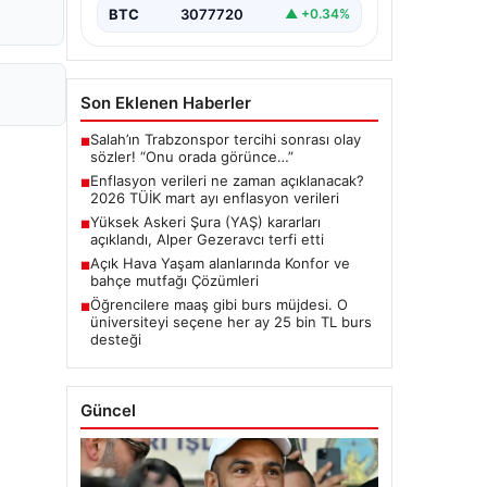
BTC
3077720
▲ +0.34%
Son Eklenen Haberler
Salah’ın Trabzonspor tercihi sonrası olay
■
sözler! “Onu orada görünce…”
Enflasyon verileri ne zaman açıklanacak?
■
2026 TÜİK mart ayı enflasyon verileri
Yüksek Askeri Şura (YAŞ) kararları
■
açıklandı, Alper Gezeravcı terfi etti
Açık Hava Yaşam alanlarında Konfor ve
■
bahçe mutfağı Çözümleri
Öğrencilere maaş gibi burs müjdesi. O
■
üniversiteyi seçene her ay 25 bin TL burs
desteği
Güncel