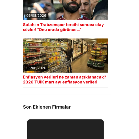
06/08/2026
Salah’ın Trabzonspor tercihi sonrası olay
sözler! “Onu orada görünce…”
05/08/2026
Enflasyon verileri ne zaman açıklanacak?
2026 TÜİK mart ayı enflasyon verileri
Son Eklenen Firmalar