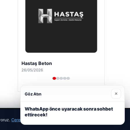
Hastaş Beton
26/05/2026
×
Göz Atın
WhatsApp önce uyaracak sonra sohbet
ettirecek!
ıyoruz.
Çerez Politikamız
Reddet
Kabul Et