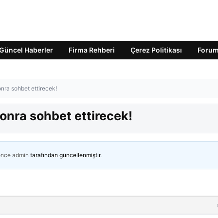
Güncel Haberler
Firma Rehberi
Çerez Politikası
Foru
ra sohbet ettirecek!
nra sohbet ettirecek!
önce
admin
tarafından güncellenmiştir.