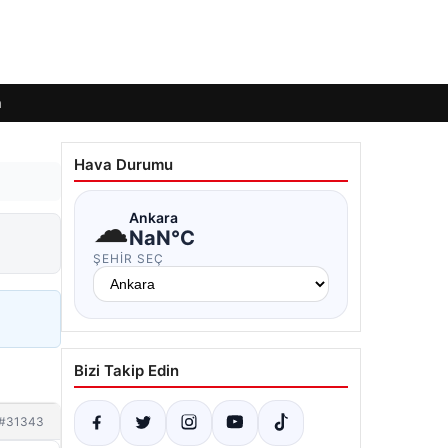
m
Hava Durumu
☁
Ankara
NaN°C
ŞEHIR SEÇ
Bizi Takip Edin
#31343