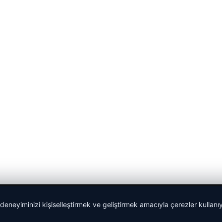
 deneyiminizi kişiselleştirmek ve geliştirmek amacıyla çerezler kullan
malta work and study
|
lemagrup.com.tr