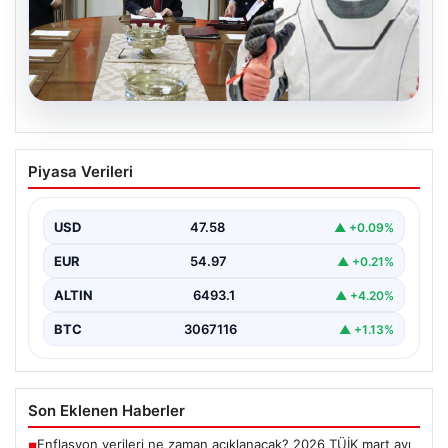
05.08.2026
Yüksek Askeri Şura (YAŞ) kararları
Piyasa Verileri
açıklandı, Alper Gezeravcı terfi etti
USD
47.58
▲ +0.09%
EUR
54.97
▲ +0.21%
ALTIN
6493.1
▲ +4.20%
BTC
3067116
▲ +1.13%
Son Eklenen Haberler
Enflasyon verileri ne zaman açıklanacak? 2026 TÜİK mart ayı
■