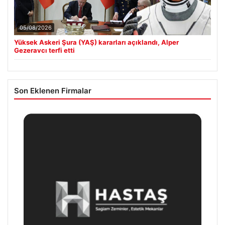
05/08/2026
Yüksek Askeri Şura (YAŞ) kararları açıklandı, Alper
Gezeravcı terfi etti
Son Eklenen Firmalar