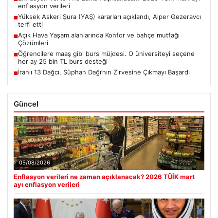
enflasyon verileri
Yüksek Askeri Şura (YAŞ) kararları açıklandı, Alper Gezeravcı
■
terfi etti
Açık Hava Yaşam alanlarında Konfor ve bahçe mutfağı
■
Çözümleri
Öğrencilere maaş gibi burs müjdesi. O üniversiteyi seçene
■
her ay 25 bin TL burs desteği
İranlı 13 Dağcı, Süphan Dağı’nın Zirvesine Çıkmayı Başardı
■
Güncel
05/08/2026
Enflasyon verileri ne zaman açıklanacak? 2026 TÜİK mart
ayı enflasyon verileri