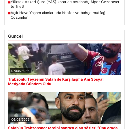
Yüksek Askeri Şura (YAŞ) kararları açıklandı, Alper Gezeravcı
■
terfi etti
Açık Hava Yaşam alanlarında Konfor ve bahçe mutfağı
■
Çözümleri
Güncel
07/08/2026
Trabzonlu Teyzenin Salah ile Karşılaşma Anı Sosyal
Medyada Gündem Oldu
06/08/2026
Salah’ın Trabzonspor tercihi sonrası olay sözler! “Onu orada