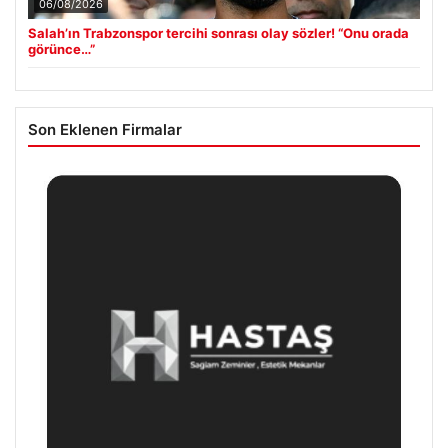
06/08/2026
Salah’ın Trabzonspor tercihi sonrası olay sözler! “Onu orada
görünce…”
Son Eklenen Firmalar