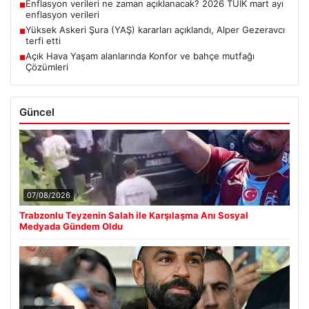
Enflasyon verileri ne zaman açıklanacak? 2026 TÜİK mart ayı
■
enflasyon verileri
Yüksek Askeri Şura (YAŞ) kararları açıklandı, Alper Gezeravcı
■
terfi etti
Açık Hava Yaşam alanlarında Konfor ve bahçe mutfağı
■
Çözümleri
Güncel
07/08/2026
Trabzonlu Teyzenin Salah ile Karşılaşma Anı Sosyal
Medyada Gündem Oldu