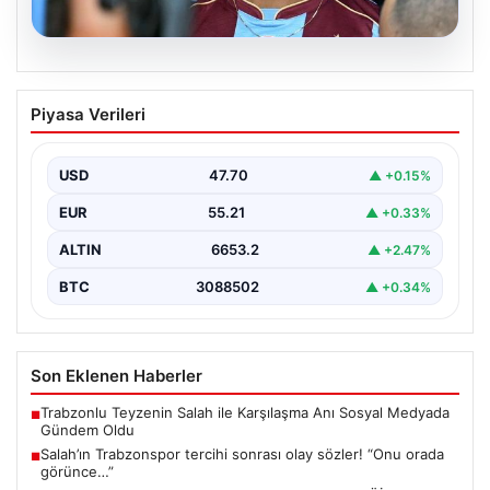
06.08.2026
Salah’ın Trabzonspor tercihi sonrası
Piyasa Verileri
olay sözler! “Onu orada görünce…”
USD
47.70
▲ +0.15%
EUR
55.21
▲ +0.33%
ALTIN
6653.2
▲ +2.47%
BTC
3088502
▲ +0.34%
Son Eklenen Haberler
Trabzonlu Teyzenin Salah ile Karşılaşma Anı Sosyal Medyada
■
Gündem Oldu
Salah’ın Trabzonspor tercihi sonrası olay sözler! “Onu orada
■
görünce…”