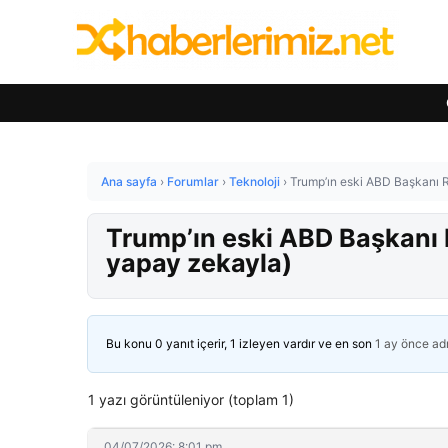
Ana sayfa
›
Forumlar
›
Teknoloji
›
Trump’ın eski ABD Başkanı Ro
Trump’ın eski ABD Başkanı R
yapay zekayla)
Bu konu 0 yanıt içerir, 1 izleyen vardır ve en son
1 ay önce
ad
1 yazı görüntüleniyor (toplam 1)
04/07/2026: 8:01 pm