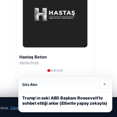
Hastaş Beton
26/05/2026
×
Göz Atın
Trump’ın eski ABD Başkanı Roosevelt’le
sohbet ettiği anlar (Elbette yapay zekayla)
ıyoruz.
Çerez Politikamız
Reddet
Kabul Et