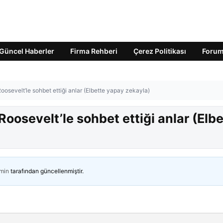
Güncel Haberler
Firma Rehberi
Çerez Politikası
Foru
osevelt’le sohbet ettiği anlar (Elbette yapay zekayla)
oosevelt’le sohbet ettiği anlar (Elbe
min
tarafından güncellenmiştir.