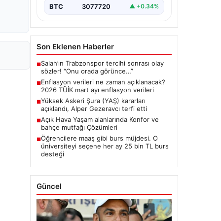
BTC
3077720
▲ +0.34%
Son Eklenen Haberler
Salah’ın Trabzonspor tercihi sonrası olay
■
sözler! “Onu orada görünce…”
Enflasyon verileri ne zaman açıklanacak?
■
2026 TÜİK mart ayı enflasyon verileri
Yüksek Askeri Şura (YAŞ) kararları
■
açıklandı, Alper Gezeravcı terfi etti
Açık Hava Yaşam alanlarında Konfor ve
■
bahçe mutfağı Çözümleri
Öğrencilere maaş gibi burs müjdesi. O
■
üniversiteyi seçene her ay 25 bin TL burs
desteği
Güncel