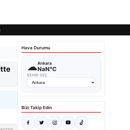
m
Hava Durumu
☁
Ankara
tte
NaN°C
ŞEHIR SEÇ
Bizi Takip Edin
#32215