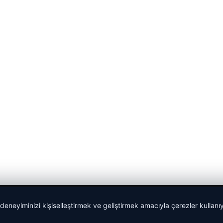
 deneyiminizi kişiselleştirmek ve geliştirmek amacıyla çerezler kullan
malta work and study
|
lemagrup.com.tr