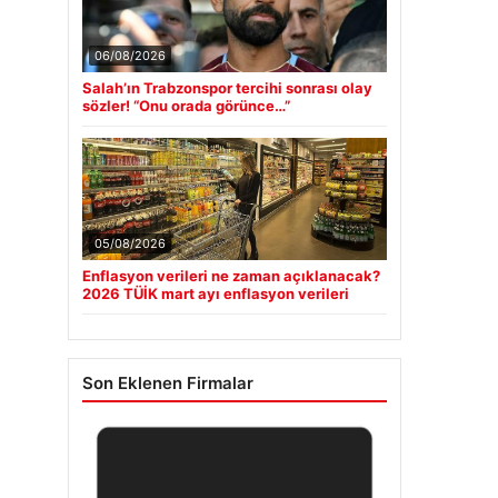
06/08/2026
Salah’ın Trabzonspor tercihi sonrası olay
sözler! “Onu orada görünce…”
05/08/2026
Enflasyon verileri ne zaman açıklanacak?
2026 TÜİK mart ayı enflasyon verileri
Son Eklenen Firmalar