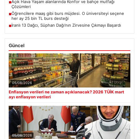
Açık Hava Yaşam alanlarında Konfor ve bahçe mutfağı
■
Çözümleri
Öğrencilere maaş gibi burs müjdesi. O üniversiteyi seçene
■
her ay 25 bin TL burs desteği
İranlı 13 Dağcı, Süphan Dağı’nın Zirvesine Çıkmayı Başardı
■
Güncel
05/08/2026
Enflasyon verileri ne zaman açıklanacak? 2026 TÜİK mart
ayı enflasyon verileri
05/08/2026