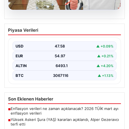
05.08.2026
Yüksek Askeri Şura (YAŞ) kararları
Piyasa Verileri
açıklandı, Alper Gezeravcı terfi etti
USD
47.58
▲ +0.09%
EUR
54.97
▲ +0.21%
ALTIN
6493.1
▲ +4.20%
BTC
3067116
▲ +1.13%
Son Eklenen Haberler
Enflasyon verileri ne zaman açıklanacak? 2026 TÜİK mart ayı
■
enflasyon verileri
Yüksek Askeri Şura (YAŞ) kararları açıklandı, Alper Gezeravcı
■
terfi etti