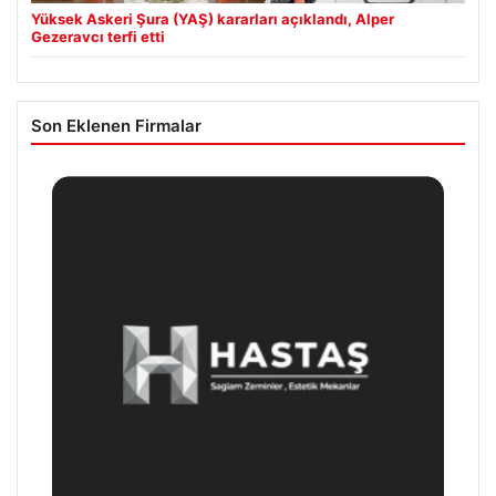
Yüksek Askeri Şura (YAŞ) kararları açıklandı, Alper
Gezeravcı terfi etti
Son Eklenen Firmalar