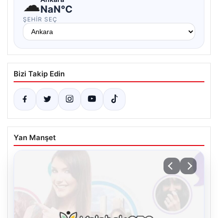
☁
NaN°C
ŞEHIR SEÇ
Bizi Takip Edin
Yan Manşet