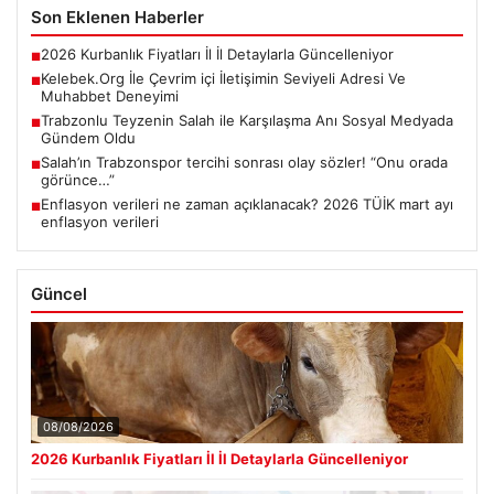
Son Eklenen Haberler
2026 Kurbanlık Fiyatları İl İl Detaylarla Güncelleniyor
■
Kelebek.Org İle Çevrim içi İletişimin Seviyeli Adresi Ve
■
Muhabbet Deneyimi
Trabzonlu Teyzenin Salah ile Karşılaşma Anı Sosyal Medyada
■
Gündem Oldu
Salah’ın Trabzonspor tercihi sonrası olay sözler! “Onu orada
■
görünce…”
Enflasyon verileri ne zaman açıklanacak? 2026 TÜİK mart ayı
■
enflasyon verileri
Güncel
08/08/2026
2026 Kurbanlık Fiyatları İl İl Detaylarla Güncelleniyor