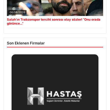
06/08/2026
Salah’ın Trabzonspor tercihi sonrası olay sözler! “Onu orada
görünce…”
Son Eklenen Firmalar