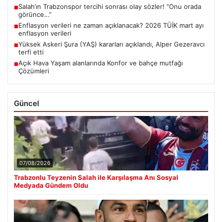
Salah’ın Trabzonspor tercihi sonrası olay sözler! “Onu orada
■
görünce…”
Enflasyon verileri ne zaman açıklanacak? 2026 TÜİK mart ayı
■
enflasyon verileri
Yüksek Askeri Şura (YAŞ) kararları açıklandı, Alper Gezeravcı
■
terfi etti
Açık Hava Yaşam alanlarında Konfor ve bahçe mutfağı
■
Çözümleri
Güncel
07/08/2026
Trabzonlu Teyzenin Salah ile Karşılaşma Anı Sosyal
Medyada Gündem Oldu