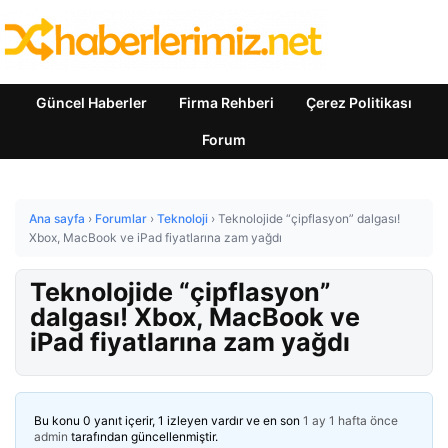
Güncel Haberler
Firma Rehberi
Çerez Politikası
Forum
Ana sayfa
›
Forumlar
›
Teknoloji
›
Teknolojide “çipflasyon” dalgası!
Xbox, MacBook ve iPad fiyatlarına zam yağdı
Teknolojide “çipflasyon”
dalgası! Xbox, MacBook ve
iPad fiyatlarına zam yağdı
Bu konu 0 yanıt içerir, 1 izleyen vardır ve en son
1 ay 1 hafta önce
admin
tarafından güncellenmiştir.