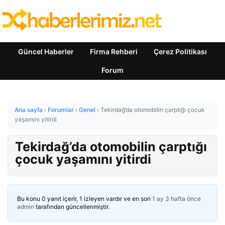
Güncel Haberler
Firma Rehberi
Çerez Politikası
Forum
Ana sayfa
›
Forumlar
›
Genel
›
Tekirdağ’da otomobilin çarptığı çocuk
yaşamını yitirdi
Tekirdağ’da otomobilin çarptığı
çocuk yaşamını yitirdi
Bu konu 0 yanıt içerir, 1 izleyen vardır ve en son
1 ay 3 hafta önce
admin
tarafından güncellenmiştir.