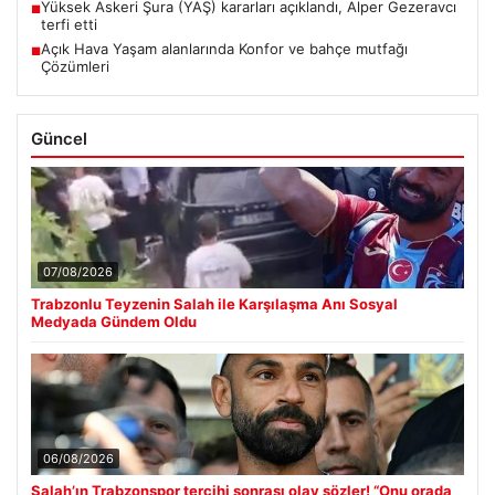
Yüksek Askeri Şura (YAŞ) kararları açıklandı, Alper Gezeravcı
■
terfi etti
Açık Hava Yaşam alanlarında Konfor ve bahçe mutfağı
■
Çözümleri
Güncel
07/08/2026
Trabzonlu Teyzenin Salah ile Karşılaşma Anı Sosyal
Medyada Gündem Oldu
06/08/2026
Salah’ın Trabzonspor tercihi sonrası olay sözler! “Onu orada