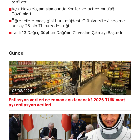
terfi etti
Açık Hava Yaşam alanlarında Konfor ve bahçe mutfağı
■
Çözümleri
Öğrencilere maaş gibi burs müjdesi. O üniversiteyi seçene
■
her ay 25 bin TL burs desteği
İranlı 13 Dağcı, Süphan Dağı’nın Zirvesine Çıkmayı Başardı
■
Güncel
05/08/2026
Enflasyon verileri ne zaman açıklanacak? 2026 TÜİK mart
ayı enflasyon verileri