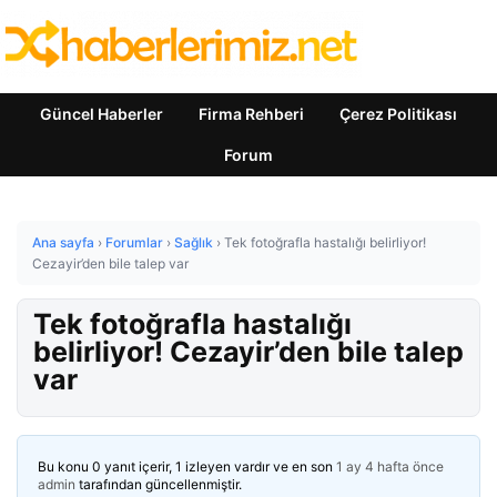
Güncel Haberler
Firma Rehberi
Çerez Politikası
Forum
Ana sayfa
›
Forumlar
›
Sağlık
›
Tek fotoğrafla hastalığı belirliyor!
Cezayir’den bile talep var
Tek fotoğrafla hastalığı
belirliyor! Cezayir’den bile talep
var
Bu konu 0 yanıt içerir, 1 izleyen vardır ve en son
1 ay 4 hafta önce
admin
tarafından güncellenmiştir.