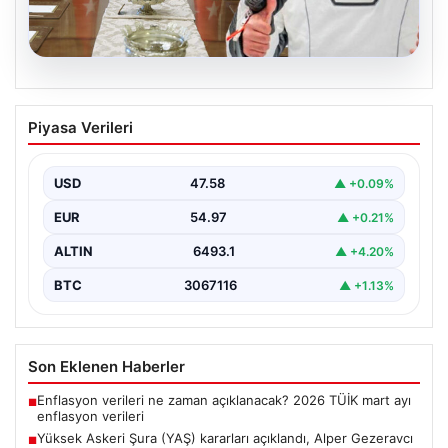
05.08.2026
Yüksek Askeri Şura (YAŞ) kararları
Piyasa Verileri
açıklandı, Alper Gezeravcı terfi etti
USD
47.58
▲ +0.09%
EUR
54.97
▲ +0.21%
ALTIN
6493.1
▲ +4.20%
BTC
3067116
▲ +1.13%
Son Eklenen Haberler
Enflasyon verileri ne zaman açıklanacak? 2026 TÜİK mart ayı
■
enflasyon verileri
Yüksek Askeri Şura (YAŞ) kararları açıklandı, Alper Gezeravcı
■