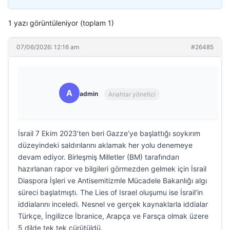
1 yazı görüntüleniyor (toplam 1)
07/06/2026: 12:16 am
#26485
A
admin
Anahtar yönetici
İsrail 7 Ekim 2023’ten beri Gazze’ye başlattığı soykırım
düzeyindeki saldırılarını aklamak her yolu denemeye
devam ediyor. Birleşmiş Milletler (BM) tarafından
hazırlanan rapor ve bilgileri görmezden gelmek için İsrail
Diaspora İşleri ve Antisemitizmle Mücadele Bakanlığı algı
süreci başlatmıştı. The Lies of Israel oluşumu ise İsrail’in
iddialarını inceledi. Nesnel ve gerçek kaynaklarla iddialar
Türkçe, İngilizce İbranice, Arapça ve Farsça olmak üzere
5 dilde tek tek çürütüldü.