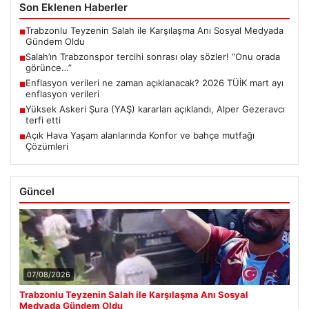
Son Eklenen Haberler
Trabzonlu Teyzenin Salah ile Karşılaşma Anı Sosyal Medyada
■
Gündem Oldu
Salah’ın Trabzonspor tercihi sonrası olay sözler! “Onu orada
■
görünce…”
Enflasyon verileri ne zaman açıklanacak? 2026 TÜİK mart ayı
■
enflasyon verileri
Yüksek Askeri Şura (YAŞ) kararları açıklandı, Alper Gezeravcı
■
terfi etti
Açık Hava Yaşam alanlarında Konfor ve bahçe mutfağı
■
Çözümleri
Güncel
07/08/2026
Trabzonlu Teyzenin Salah ile Karşılaşma Anı Sosyal
Medyada Gündem Oldu