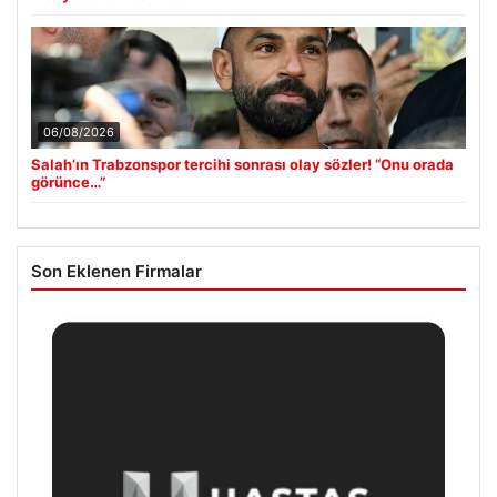
06/08/2026
Salah’ın Trabzonspor tercihi sonrası olay sözler! “Onu orada
görünce…”
Son Eklenen Firmalar