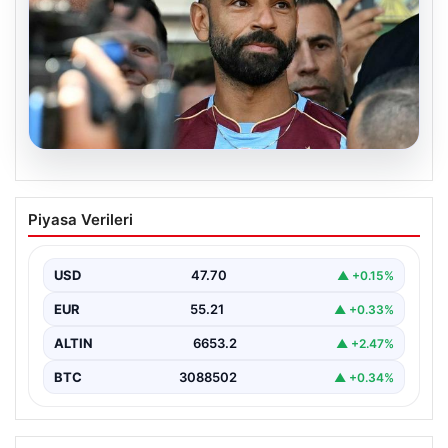
06.08.2026
Salah’ın Trabzonspor tercihi sonrası
Piyasa Verileri
olay sözler! “Onu orada görünce…”
USD
47.70
▲ +0.15%
EUR
55.21
▲ +0.33%
ALTIN
6653.2
▲ +2.47%
BTC
3088502
▲ +0.34%