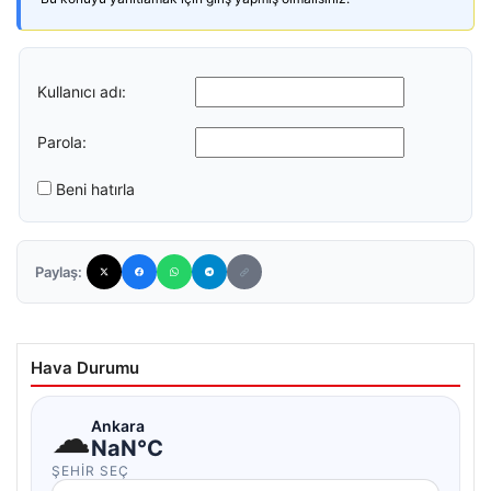
Kullanıcı adı:
Parola:
Beni hatırla
Paylaş:
Hava Durumu
☁
Ankara
NaN°C
ŞEHIR SEÇ