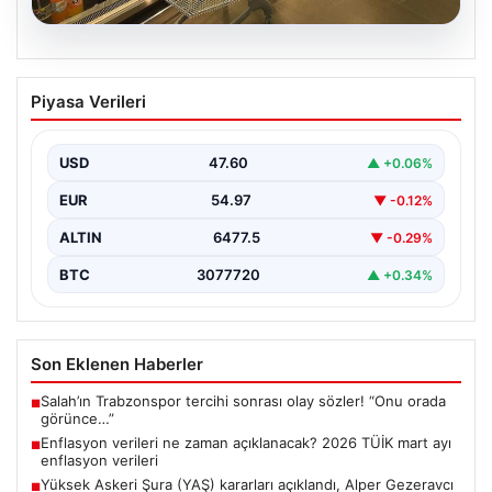
05.08.2026
Enflasyon verileri ne zaman
Piyasa Verileri
açıklanacak? 2026 TÜİK mart ayı
enflasyon verileri
USD
47.60
▲ +0.06%
EUR
54.97
▼ -0.12%
ALTIN
6477.5
▼ -0.29%
BTC
3077720
▲ +0.34%
Son Eklenen Haberler
Salah’ın Trabzonspor tercihi sonrası olay sözler! “Onu orada
■
görünce…”
Enflasyon verileri ne zaman açıklanacak? 2026 TÜİK mart ayı
■
enflasyon verileri
Yüksek Askeri Şura (YAŞ) kararları açıklandı, Alper Gezeravcı
■