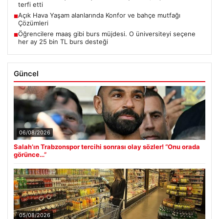
terfi etti
Açık Hava Yaşam alanlarında Konfor ve bahçe mutfağı
■
Çözümleri
Öğrencilere maaş gibi burs müjdesi. O üniversiteyi seçene
■
her ay 25 bin TL burs desteği
Güncel
06/08/2026
Salah’ın Trabzonspor tercihi sonrası olay sözler! “Onu orada
görünce…”
05/08/2026