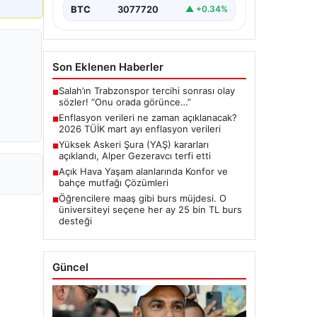
BTC
3077720
▲ +0.34%
Son Eklenen Haberler
Salah’ın Trabzonspor tercihi sonrası olay
■
sözler! “Onu orada görünce…”
Enflasyon verileri ne zaman açıklanacak?
■
2026 TÜİK mart ayı enflasyon verileri
Yüksek Askeri Şura (YAŞ) kararları
■
açıklandı, Alper Gezeravcı terfi etti
Açık Hava Yaşam alanlarında Konfor ve
■
bahçe mutfağı Çözümleri
Öğrencilere maaş gibi burs müjdesi. O
■
üniversiteyi seçene her ay 25 bin TL burs
desteği
Güncel