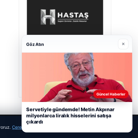
×
Göz Atın
Hastaş Beton
26/05/2026
Güncel Haberler
Servetiyle gündemde! Metin Akpınar
milyonlarca liralık hisselerini satışa
çıkardı
ıyoruz.
Çerez Politikamız
Reddet
Kabul Et