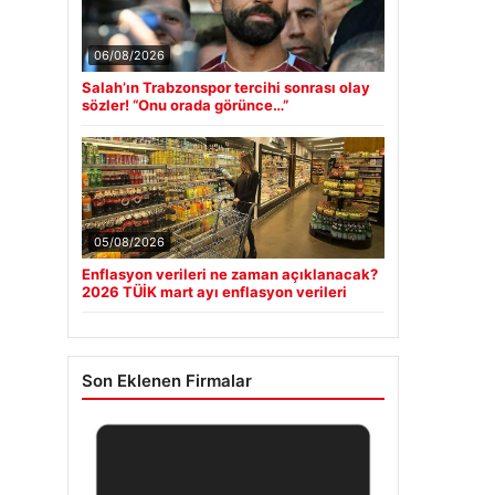
06/08/2026
Salah’ın Trabzonspor tercihi sonrası olay
sözler! “Onu orada görünce…”
05/08/2026
Enflasyon verileri ne zaman açıklanacak?
2026 TÜİK mart ayı enflasyon verileri
Son Eklenen Firmalar