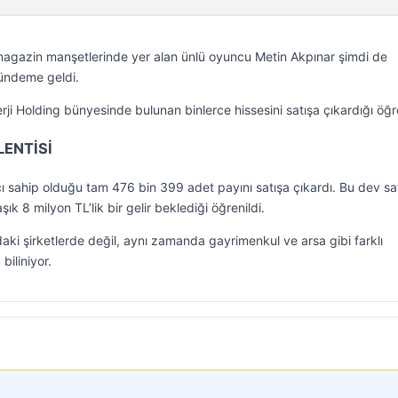
agazin manşetlerinde yer alan ünlü oyuncu Metin Akpınar şimdi de
 gündeme geldi.
rji Holding bünyesinde bulunan binlerce hissesini satışa çıkardığı öğre
LENTİSİ
ı sahip olduğu tam 476 bin 399 adet payını satışa çıkardı. Bu dev sa
ık 8 milyon TL’lik bir gelir beklediği öğrenildi.
aki şirketlerde değil, aynı zamanda gayrimenkul ve arsa gibi farklı
biliniyor.