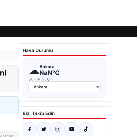
m
Hava Durumu
☁
Ankara
ni
NaN°C
ŞEHIR SEÇ
Bizi Takip Edin
#21230