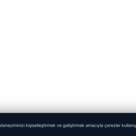
 deneyiminizi kişiselleştirmek ve geliştirmek amacıyla çerezler kullan
malta work and study
|
lemagrup.com.tr