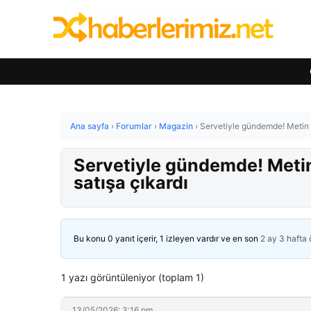
Ana sayfa
›
Forumlar
›
Magazin
›
Servetiyle gündemde! Metin Ak
Servetiyle gündemde! Metin 
satışa çıkardı
Bu konu 0 yanıt içerir, 1 izleyen vardır ve en son
2 ay 3 hafta
1 yazı görüntüleniyor (toplam 1)
13/05/2026: 3:16 pm