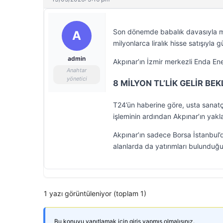
Son dönemde babalık davasıyla m
A
milyonlarca liralık hisse satışıyla
admin
Akpınar’ın İzmir merkezli Enda Ene
Anahtar
yönetici
8 MİLYON TL’LİK GELİR BEK
T24’ün haberine göre, usta sanatç
işleminin ardından Akpınar’ın yaklaş
Akpınar’ın sadece Borsa İstanbul’d
alanlarda da yatırımları bulunduğu 
1 yazı görüntüleniyor (toplam 1)
Bu konuyu yanıtlamak için giriş yapmış olmalısınız.